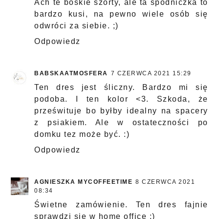
Ach te boskie szorty, ale ta spódniczka to
bardzo kusi, na pewno wiele osób się
odwróci za siebie. ;)
Odpowiedz
BABSKAATMOSFERA
7 CZERWCA 2021 15:29
Ten dres jest śliczny. Bardzo mi się
podoba. I ten kolor <3. Szkoda, że
prześwituje bo byłby idealny na spacery
z psiakiem. Ale w ostateczności po
domku tez może być. :)
Odpowiedz
AGNIESZKA MYCOFFEETIME
8 CZERWCA 2021
08:34
Świetne zamówienie. Ten dres fajnie
sprawdzi się w home office ;)