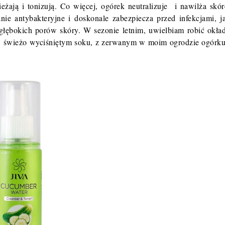
eżają i tonizują. Co więcej, ogórek neutralizuje i nawilża skór
nie antybakteryjne i doskonale zabezpiecza przed infekcjami, j
 głębokich porów skóry. W sezonie letnim, uwielbiam robić okła
w świeżo wyciśniętym soku, z zerwanym w moim ogrodzie ogórku