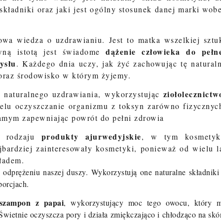
składniki oraz jaki jest ogólny stosunek danej marki wob
wa wiedza o uzdrawianiu. Jest to matka wszelkiej sztu
dążenie człowieka do pełn
łówną istotą jest świadome
ysłu
. Każdego dnia uczy, jak żyć zachowując tę natural
oraz środowisko w którym żyjemy.
ziołolecznictw
 naturalnego uzdrawiania, wykorzystując
celu oczyszczanie organizmu z toksyn zarówno fizycznyc
samym zapewniając powrót do pełni zdrowia
produkty ajurwedyjskie
o rodzaju
, w tym kosmetyk
ardziej zainteresowały kosmetyki, ponieważ od wielu l
ładem.
z odprężeniu naszej duszy. Wykorzystują one naturalne składniki
porcjach.
szampon z papai
, wykorzystujący
moc tego owocu, który 
wietnie oczyszcza pory i działa zmiękczająco i chłodząco na skó