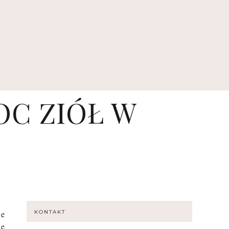
OC ZIÓŁ W
ce
KONTAKT
le