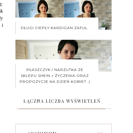
ę.
ak
dy
 i
DŁUGI CIEPŁY KARDIGAN ZAFUL.
PŁASZCZYK / NARZUTKA ZE
SKLEPU SHEIN + ŻYCZENIA ORAZ
PROPOZYCJE NA DZIEŃ KOBIET :)
ŁĄCZNA LICZBA WYŚWIETLEŃ