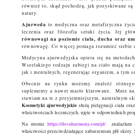
również to, skąd pochodzą, jak pozyskiwane są 
natury.
Ajurweda
to medyczna oraz metafizyczna życio
leczenia oraz filozofia sztuki życia. Jej g
równowagi na poziomie ciała, ducha oraz um
równowagę. Co więcej pomaga rozumieć siebie 
Medycyna ajurwedyjska opiera się na metodach
Wszelakiego rodzaju zabiegi na ciało mają na 
jak i mentalnych, regenerując organizm, a tym 
Obecnie na rynku możemy znaleźć różneg
suplementy a nawet masło klarowane. Mnie najb
stawiam na te z przyjemniejszym, naturalnym sk
Kosmetyki ajurwedyjskie
służą pielęgnacji ciała ora
właściwościach leczniczych, ujęte w odpowiednich pro
https://devaharmony.com/pl/
Na stronie
znalazłam
właściwości przeciwdziałające zaburzeniom pH skóry. Ś