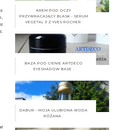
re
KREM POD OCZY
e
PRZYWRACAJĄCY BLASK - SERUM
,
VEGETAL 3 Z YVES ROCHER.
ze
e.
BAZA POD CIENIE ARTDECO
EYESHADOW BASE .
DABUR - MOJA ULUBIONA WODA
RÓŻANA .
az