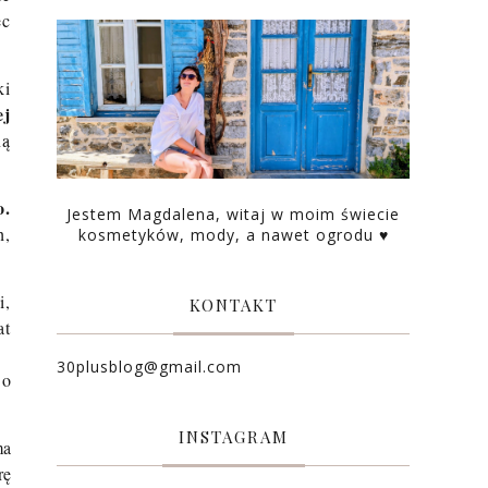
ec
ki
ej
ną
o.
Jestem Magdalena, witaj w moim świecie
h,
kosmetyków, mody, a nawet ogrodu ♥
i,
KONTAKT
at
30plusblog@gmail.com
 o
INSTAGRAM
ma
rę