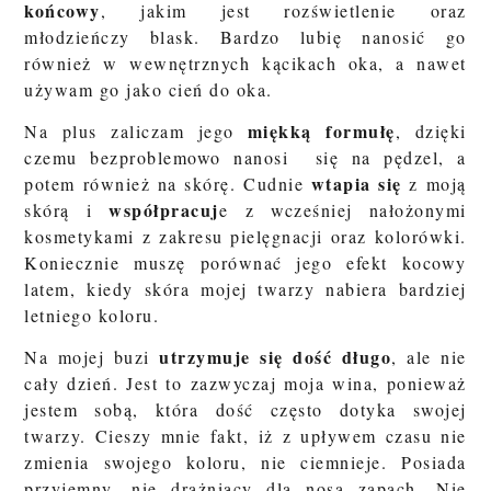
końcowy
, jakim jest rozświetlenie oraz
młodzieńczy blask. Bardzo lubię nanosić go
również w wewnętrznych kącikach oka, a nawet
używam go jako cień do oka.
miękką formułę
Na plus zaliczam jego
, dzięki
czemu bezproblemowo nanosi się na pędzel, a
wtapia się
potem również na skórę. Cudnie
z moją
współpracuj
skórą i
e z wcześniej nałożonymi
kosmetykami z zakresu pielęgnacji oraz kolorówki.
Koniecznie muszę porównać jego efekt kocowy
latem, kiedy skóra mojej twarzy nabiera bardziej
letniego koloru.
utrzymuje się dość długo
Na mojej buzi
, ale nie
cały dzień. Jest to zazwyczaj moja wina, ponieważ
jestem sobą, która dość często dotyka swojej
twarzy. Cieszy mnie fakt, iż z upływem czasu nie
zmienia swojego koloru, nie ciemnieje. Posiada
przyjemny, nie drażniący dla nosa zapach. Nie