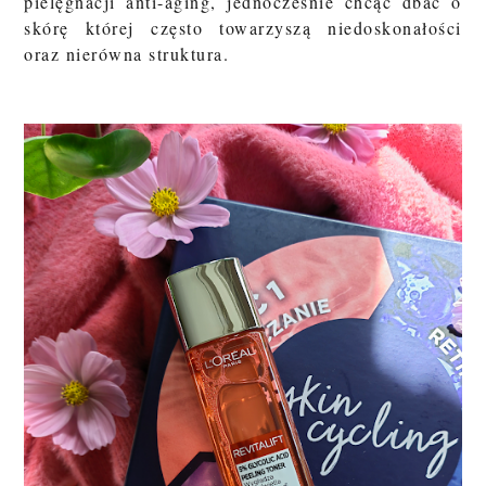
pielęgnacji anti-aging, jednocześnie chcąc dbać o
skórę której często towarzyszą niedoskonałości
oraz nierówna struktur
a.