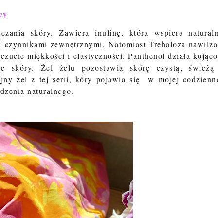
cy
zania skóry. Zawiera inulinę, która wspiera natural
mi czynnikami zewnętrznymi. Natomiast Trehaloza nawilża
czucie miękkości i elastyczności. Panthenol działa kojąco
cze skóry. Żel
żelu pozostawia skórę czystą, świeżą
ejny żel z tej serii, kóry pojawia się w mojej codzienn
dzenia naturalnego.