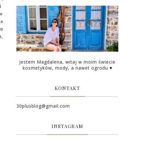
 i
 w
ca
lu
u,
Jestem Magdalena, witaj w moim świecie
kosmetyków, mody, a nawet ogrodu ♥
KONTAKT
30plusblog@gmail.com
INSTAGRAM