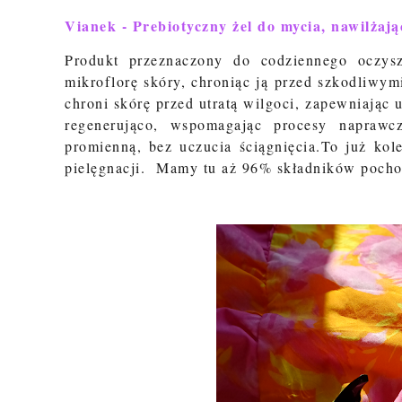
Vianek - Prebiotyczny żel do mycia, nawilżają
Produkt przeznaczony do codziennego oczyszc
mikroflorę skóry, chroniąc ją przed szkodliwy
chroni skórę przed utratą wilgoci, zapewniając u
regenerująco, wspomagając procesy napraw
promienną, bez uczucia ściągnięcia.To już kol
pielęgnacji. Mamy tu aż 96% składników pocho