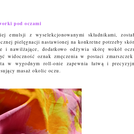
 worki pod oczami
ej emulsji z wyselekcjonowanymi składnikami, zosta
cznej pielęgnacji nastawionej na konkretne potrzeby skó
ce i nawilżające, dodatkowo odżywia skórę wokół ocz
zyć widoczność oznak zmęczenia w postaci zmarszczek
ta w wygodnym roll-onie zapewnia łatwą i precyzyj
ksujący masaż okolic oczu.