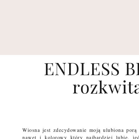
ENDLESS BL
rozkwita
Wiosna jest zdecydowanie moją ulubiona porą r
nawet i kolorowy który najbardziej lubię, j