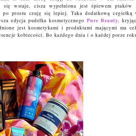
o się wstaje, cisza wypełniona jest śpiewem ptaków
 po prostu czuję się lepiej. Taka dodatkową cegiełką
Pure Beauty
wsza edycja pudełka kosmetycznego
, kryją
łnione jest kosmetykami i produktami mającymi ma ce
sencje kobiecości. Bo każdego dnia i o każdej porze rok