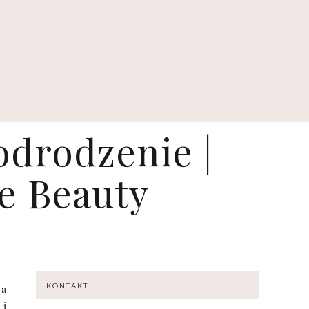
drodzenie |
re Beauty
 a
KONTAKT
 i