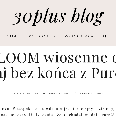
30plus blog
O MNIE
KATEGORIE
WSPÓŁPRACA
OOM wiosenne o
j bez końca z Pu
JESTEM MAGDALENA | 30PLUSBLOG
MARCA 09, 2025
oku. Początek co prawda nie jest tak ciepły i zielony,
ednak to czas kiedy czuję, że odchodzi w dal szarość