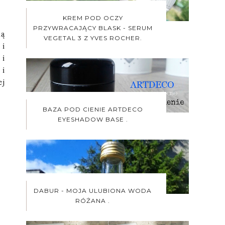
KREM POD OCZY
PRZYWRACAJĄCY BLASK - SERUM
ną
VEGETAL 3 Z YVES ROCHER.
 i
 i
 i
ej
BAZA POD CIENIE ARTDECO
EYESHADOW BASE .
DABUR - MOJA ULUBIONA WODA
RÓŻANA .