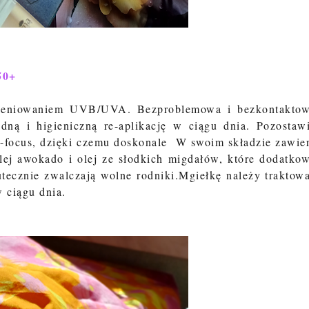
50+
mieniowaniem UVB/UVA. Bezproblemowa i bezkontakto
dną i higieniczną re-aplikację w ciągu dnia. Pozostaw
t-focus, dzięki czemu doskonale W swoim składzie zawie
olej awokado i olej ze słodkich migdałów, które dodatko
utecznie zwalczają wolne rodniki.Mgiełkę należy traktow
 ciągu dnia.