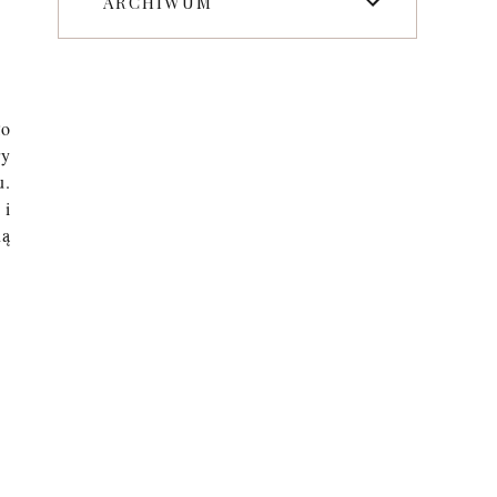
ARCHIWUM
ło
ry
u.
 i
ną