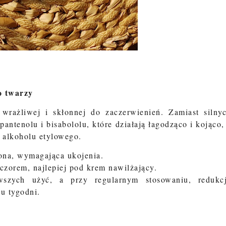
o twarzy
 wrażliwej i skłonnej do zaczerwienień
. Zamiast silny
a
pantenolu i bisabololu
, które działają łagodząco i kojąco,
z alkoholu etylowego.
ona, wymagająca ukojenia.
eczorem, najlepiej pod krem nawilżający.
szych użyć, a przy regularnym stosowaniu, redukc
u tygodni.