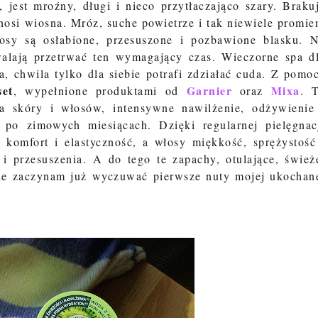
jest mroźny, długi i nieco przytłaczająco szary. Braku
zynosi wiosna. Mróz, suche powietrze i tak niewiele promie
łosy są osłabione, przesuszone i pozbawione blasku. 
walają przetrwać ten wymagający czas. Wieczorne spa d
a, chwila tylko dla siebie potrafi zdziałać cuda. Z pomo
set
Garnier
Mixa
, wypełnione produktami od
oraz
. 
a skóry i włosów, intensywne nawilżenie, odżywienie
 po zimowych miesiącach. Dzięki regularnej pielęgnac
komfort i elastyczność, a włosy miękkość, sprężystość
 i przesuszenia.
A do tego te zapachy, otulające, śwież
cie zaczynam już wyczuwać pierwsze nuty mojej ukochan