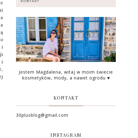
je
KONTAKT
ni
Na
la
cą
To
 i
ji
 i
e,
Jestem Magdalena, witaj w moim świecie
ej
kosmetyków, mody, a nawet ogrodu ♥
KONTAKT
30plusblog@gmail.com
INSTAGRAM