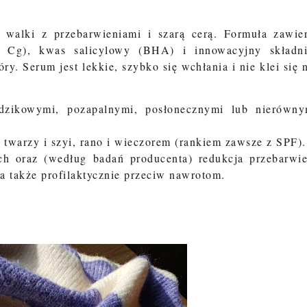
o walki z
przebarwieniami i szarą cerą
. Formuła zawie
a Cg), kwas salicylowy (BHA) i innowacyjny składn
y. Serum jest lekkie, szybko się wchłania i nie klei się 
dzikowymi, pozapalnymi, posłonecznymi lub nierówn
twarzy i szyi, rano i wieczorem (rankiem zawsze z SPF).
ch oraz (według badań producenta) redukcja przebarwi
a także profilaktycznie przeciw nawrotom.