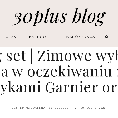
30plus blog
O MNIE
KATEGORIE
WSPÓŁPRACA
g set | Zimowe wy
 w oczekiwaniu 
ykami Garnier or
JESTEM MAGDALENA | 30PLUSBLOG
LUTEGO 19, 2026