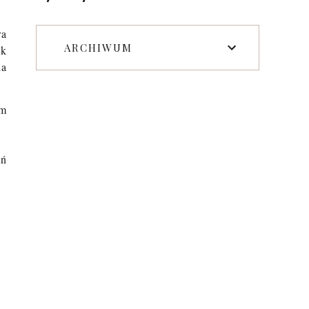
ra
ARCHIWUM
ik
na
ym
eń