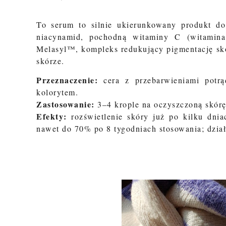
To serum to silnie ukierunkowany produkt d
niacynamid, pochodną witaminy C (witamin
Melasyl™
, kompleks redukujący pigmentację skór
skórze.
Przeznaczenie:
cera z przebarwieniami potrą
kolorytem.
Zastosowanie:
3–4 krople na oczyszczoną skórę 
Efekty:
rozświetlenie skóry już po kilku dnia
nawet do 70% po 8 tygodniach stosowania; dział