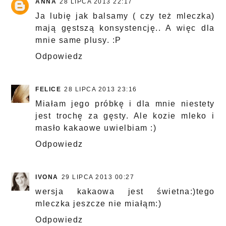
ANNA
28 LIPCA 2013 22:17
Ja lubię jak balsamy ( czy też mleczka)
mają gęstszą konsystencję.. A więc dla
mnie same plusy. :P
Odpowiedz
FELICE
28 LIPCA 2013 23:16
Miałam jego próbkę i dla mnie niestety
jest trochę za gęsty. Ale kozie mleko i
masło kakaowe uwielbiam :)
Odpowiedz
IVONA
29 LIPCA 2013 00:27
wersja kakaowa jest świetna:)tego
mleczka jeszcze nie miałąm:)
Odpowiedz