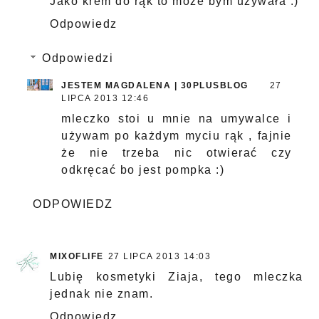
Jako krem do rąk to może bym używała :)
Odpowiedz
Odpowiedzi
JESTEM MAGDALENA | 30PLUSBLOG
27
LIPCA 2013 12:46
mleczko stoi u mnie na umywalce i
używam po każdym myciu rąk , fajnie
że nie trzeba nic otwierać czy
odkręcać bo jest pompka :)
ODPOWIEDZ
MIXOFLIFE
27 LIPCA 2013 14:03
Lubię kosmetyki Ziaja, tego mleczka
jednak nie znam.
Odpowiedz