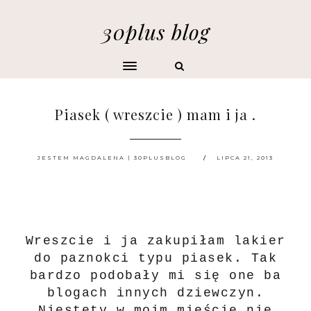
30plus blog
Piasek ( wreszcie ) mam i ja .
JESTEM MAGDALENA | 30PLUSBLOG
LIPCA 21, 2013
Wreszcie i ja zakupiłam lakier
do paznokci typu piasek. Tak
bardzo podobały mi się one ba
blogach innych dziewczyn.
Niestety w moim mieście nie