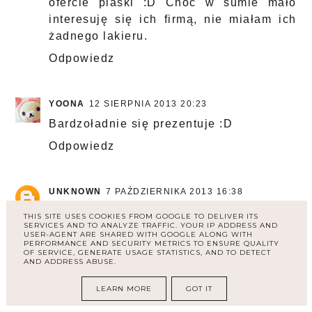
ofercie piaski :D Choć w sumie mało
interesuję się ich firmą, nie miałam ich
żadnego lakieru.
Odpowiedz
YOONA
12 SIERPNIA 2013 20:23
Bardzoładnie się prezentuje :D
Odpowiedz
UNKNOWN
7 PAŹDZIERNIKA 2013 16:38
Piękny kolorek. Mam podobny, ale z
THIS SITE USES COOKIES FROM GOOGLE TO DELIVER ITS
SERVICES AND TO ANALYZE TRAFFIC. YOUR IP ADDRESS AND
golden rose.
USER-AGENT ARE SHARED WITH GOOGLE ALONG WITH
PERFORMANCE AND SECURITY METRICS TO ENSURE QUALITY
Odpowiedz
OF SERVICE, GENERATE USAGE STATISTICS, AND TO DETECT
AND ADDRESS ABUSE.
LEARN MORE
GOT IT