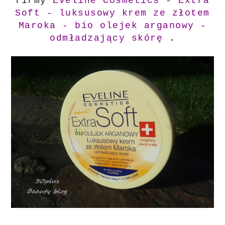
firmy
Eveline Cosmetics - Extra
Soft - luksusowy krem ze złotem
Maroka - bio olejek arganowy -
odmładzający skórę
.