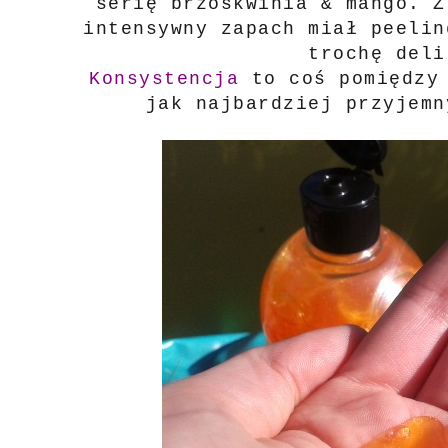
serię brzoskwinia & mango. Z
intensywny zapach miał peelin
trochę deli
Konsystencja
to coś pomiędzy
jak najbardziej przyjemn