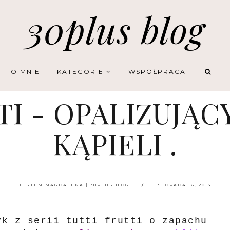
30plus blog
O MNIE
KATEGORIE
WSPÓŁPRACA
TI - OPALIZUJĄC
KĄPIELI .
JESTEM MAGDALENA | 30PLUSBLOG
LISTOPADA 16, 2013
yk z serii tutti frutti o zapachu