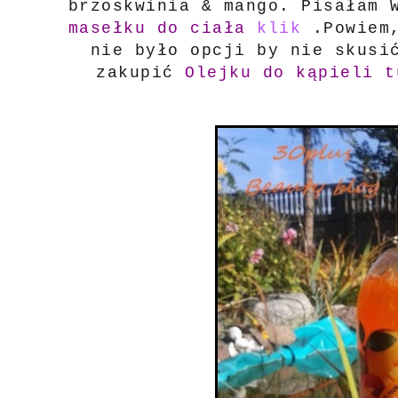
brzoskwinia & mango. Pisałam
masełku do ciała
klik
.Powiem,
nie było opcji by nie skusi
zakupić
Olejku do kąpieli t