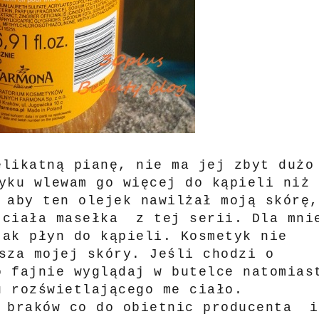
elikatną pianę, nie ma jej zbyt dużo
yku wlewam go więcej do kąpieli niż
 aby ten olejek nawilżał moją skórę,
 ciała masełka z tej serii. Dla mni
jak płyn do kąpieli. Kosmetyk nie
sza mojej skóry. Jeśli chodzi o
o fajnie wyglądaj w butelce natomias
u rozświetlającego me ciało.
e braków co do obietnic producenta i