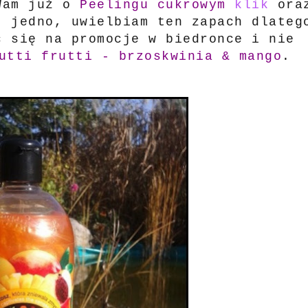
 Wam już o
Peelingu cukrowym
klik
ora
 jedno, uwielbiam ten zapach dlateg
ć się na promocje w biedronce i nie
utti frutti - brzoskwinia & mango
.