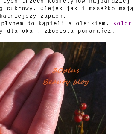
 tych trzech kosmetyków najbardziej
g cukrowy. Olejek jak i masełko mają
katniejszy zapach.
 płynem do kąpieli a olejkiem.
Kolor
y dla oka , złocista pomarańcz.