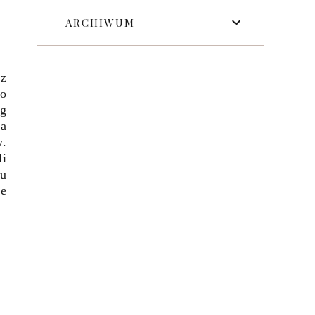
ARCHIWUM
az
go
ng
na
y.
li
gu
ie