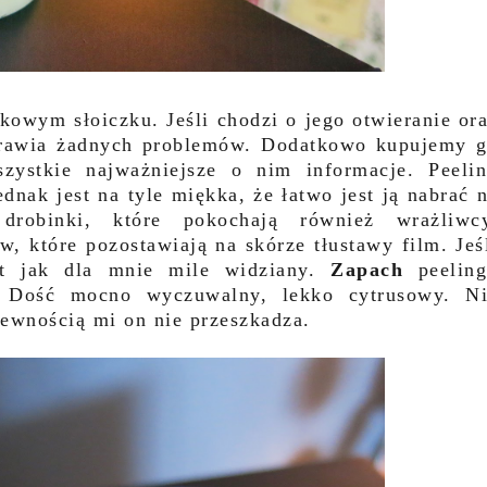
kowym słoiczku. Jeśli chodzi o jego otwieranie or
prawia żadnych problemów. Dodatkowo kupujemy 
zystkie najważniejsze o nim informacje. Peeli
jednak jest na tyle miękka, że łatwo jest ją nabrać 
drobinki, które pokochają również wrażliwc
, które pozostawiają na skórze tłustawy film. Jeś
est jak dla mnie mile widziany.
Zapach
peelin
i. Dość mocno wyczuwalny, lekko cytrusowy. N
pewnością mi on nie przeszkadza.