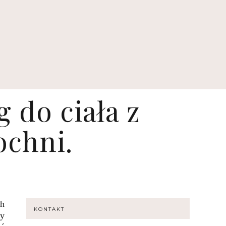
 do ciała z
ochni.
ch
KONTAKT
ły