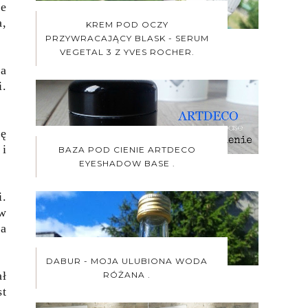
że
a,
KREM POD OCZY
PRZYWRACAJĄCY BLASK - SERUM
VEGETAL 3 Z YVES ROCHER.
na
i.
nę
 i
BAZA POD CIENIE ARTDECO
EYESHADOW BASE .
i.
ów
da
DABUR - MOJA ULUBIONA WODA
ał
RÓŻANA .
st