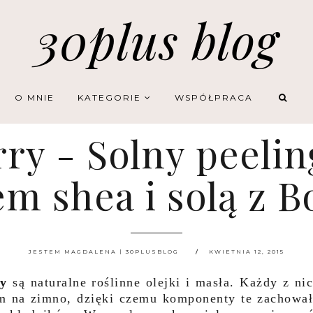
30plus blog
O MNIE
KATEGORIE
WSPÓŁPRACA
y - Solny peeling
m shea i solą z B
JESTEM MAGDALENA | 30PLUSBLOG
KWIETNIA 12, 2015
y
są naturalne roślinne olejki i masła. Każdy z ni
m na zimno, dzięki czemu komponenty te zachowa