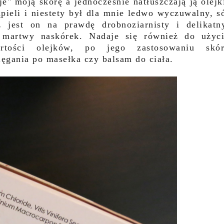
e" moją skórę a jednocześnie natłuszczają ją olejk
pieli i niestety był dla mnie ledwo wyczuwalny, s
 jest on na prawdę drobnoziarnisty i delikatn
 martwy naskórek. Nadaje się również do użyc
rtości olejków, po jego zastosowaniu skór
ięgania po masełka czy balsam do ciała.