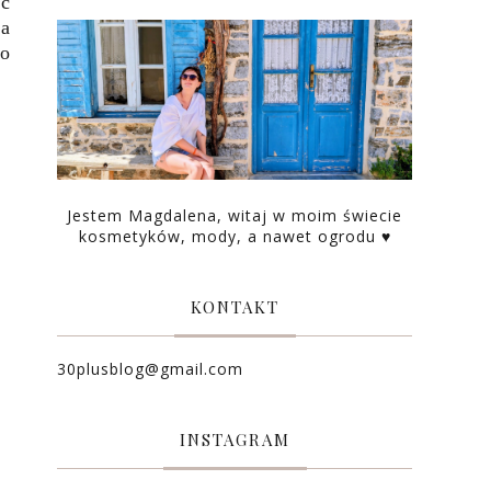
ść
ra
go
Jestem Magdalena, witaj w moim świecie
kosmetyków, mody, a nawet ogrodu ♥
KONTAKT
30plusblog@gmail.com
INSTAGRAM