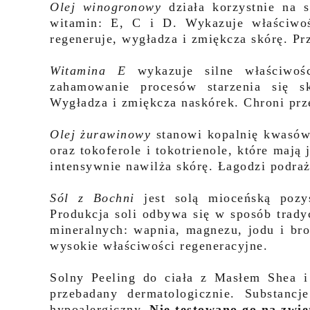
Olej winogronowy
działa korzystnie na 
witamin: E, C i D. Wykazuje właściwośc
regeneruje, wygładza i zmiękcza skórę. Prz
Witamina E
wykazuje silne właściwoś
zahamowanie procesów starzenia się s
Wygładza i zmiękcza naskórek. Chroni pr
Olej żurawinowy
stanowi kopalnię kwasów
oraz tokoferole i tokotrienole, które mają 
intensywnie nawilża skórę. Łagodzi podraż
Sól z Bochni
jest solą mioceńską poz
Produkcja soli odbywa się w sposób trad
mineralnych: wapnia, magnezu, jodu i bro
wysokie właściwości regeneracyjne.
Solny Peeling do ciała z Masłem Shea i
przebadany dermatologicznie. Substanc
hypoalergiczny.
Nie testowano go na zwie