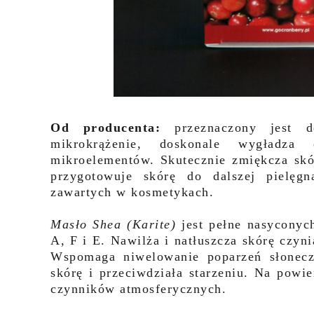
Od producenta:
przeznaczony jest d
mikrokrążenie, doskonale wygładza 
mikroelementów. Skutecznie zmiękcza skór
przygotowuje skórę do dalszej pielęgn
zawartych w kosmetykach.
Masło Shea (Karite)
jest pełne nasycony
A, F i E. Nawilża i natłuszcza skórę czyni
Wspomaga niwelowanie poparzeń słonecz
skórę i przeciwdziała starzeniu. Na powi
czynników atmosferycznych.