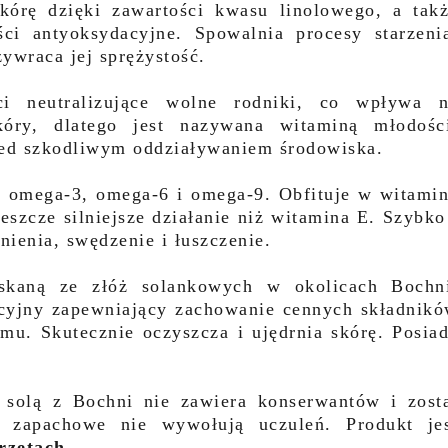
skórę dzięki zawartości kwasu linolowego, a tak
i antyoksydacyjne. Spowalnia procesy starzeni
ywraca jej sprężystość.
ci neutralizujące wolne rodniki, co wpływa 
kóry, dlatego jest nazywana witaminą młodośc
zed szkodliwym oddziaływaniem środowiska.
 omega-3, omega-6 i omega-9. Obfituje w witami
jeszcze silniejsze działanie niż witamina E. Szybko
nienia, swędzenie i łuszczenie.
yskaną ze złóż solankowych w okolicach Bochn
ycyjny zapewniający zachowanie cennych składnik
mu. Skutecznie oczyszcza i ujędrnia skórę. Posia
 solą z Bochni nie zawiera konserwantów i zost
je zapachowe nie wywołują uczuleń. Produkt je
rzętach
.