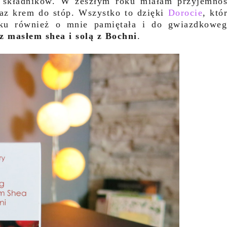
h składników. W zeszłym roku miałam przyjemno
az krem do stóp. Wszystko to dzięki
Dorocie
, któ
oku również o mnie pamiętała i do gwiazdkowe
 z masłem shea i solą z Bochni
.