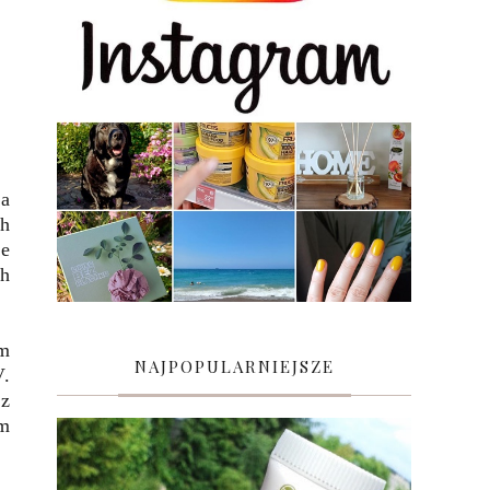
a
h
le
ch
am
NAJPOPULARNIEJSZE
V.
ez
em