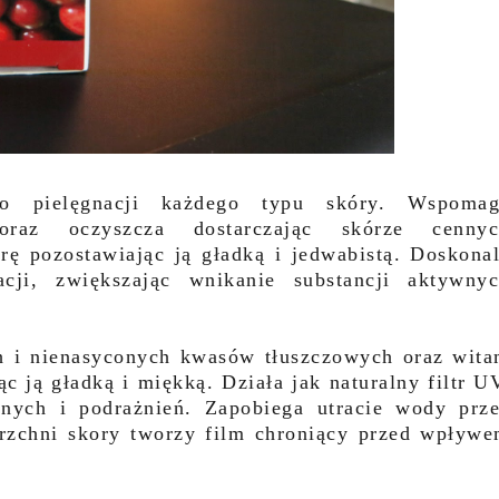
o pielęgnacji każdego typu skóry. Wspomag
oraz oczyszcza dostarczając skórze cennyc
ę pozostawiając ją gładką i jedwabistą. Doskona
acji, zwiększając wnikanie substancji aktywny
ch i nienasyconych kwasów tłuszczowych oraz wit
ąc ją gładką i miękką. Działa jak naturalny filtr U
nych i podrażnień. Zapobiega utracie wody prz
erzchni skory tworzy film chroniący przed wpływ