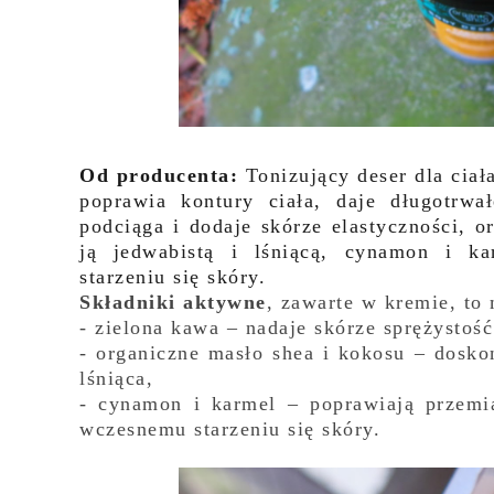
Od producenta:
Tonizujący deser dla ciał
poprawia kontury ciała, daje długotrwa
podciąga i dodaje skórze elastyczności, o
ją jedwabistą i lśniącą, cynamon i ka
starzeniu się skóry.
Składniki aktywne
, zawarte w kremie, to 
- zielona kawa – nadaje skórze sprężystość
- organiczne masło shea i kokosu – doskon
lśniąca,
- cynamon i karmel – poprawiają przemi
wczesnemu starzeniu się skóry.