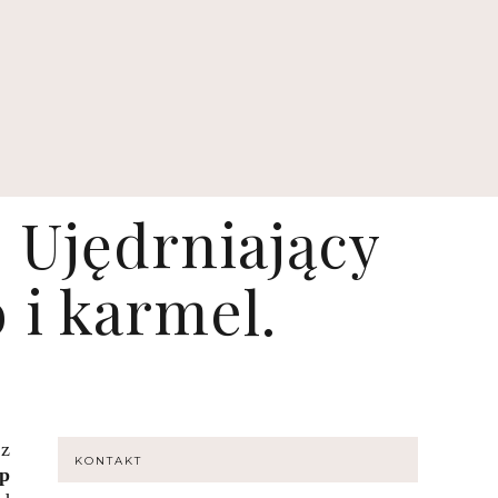
 Ujędrniający
 i karmel.
az
KONTAKT
op