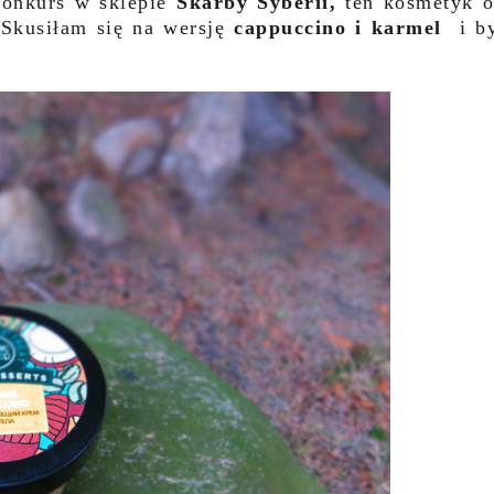
konkurs w sklepie
Skarby Syberii,
ten kosmetyk 
 Skusiłam się na wersję
cappuccino i karmel
i by