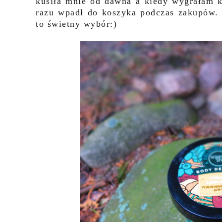
kusiła mnie od dawna a kiedy wygrałam 
razu wpadł do koszyka podczas zakupów.
to świetny wybór:)