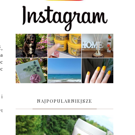
ć,
wa
ąc
ąc
 i
NAJPOPULARNIEJSZE
yt