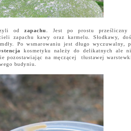
czyli od
zapachu
. Jest po prostu prześliczny
cieli zapachu kawy oraz karmelu. Słodkawy, do
mdły. Po wsmarowaniu jest długo wyczuwalny, 
stencja
kosmetyku należy do delikatnych ale n
ie pozostawiając na męczącej tłustawej warstewk
wego budyniu.