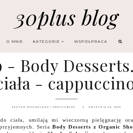
30plus blog
O MNIE
KATEGORIE
WSPÓŁPRACA
 - Body Desserts.
iała - cappuccino
JESTEM MAGDALENA | 30PLUSBLOG
KWIETNIA 02, 2015
do ciała, umilają mi wieczorną pielęgnację or
 przyjemnych. Seria
Body Desserts z Organic Sh