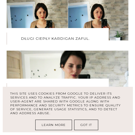
DŁUGI CIEPŁY KARDIGAN ZAFUL.
PŁASZCZYK / NARZUTKA ZE SKLEPU SHEIN
THIS SITE USES COOKIES FROM GOOGLE TO DELIVER ITS
+ ŻYCZENIA ORAZ PROPOZYCJE NA DZIEŃ
SERVICES AND TO ANALYZE TRAFFIC. YOUR IP ADDRESS AND
KOBIET :)
USER-AGENT ARE SHARED WITH GOOGLE ALONG WITH
PERFORMANCE AND SECURITY METRICS TO ENSURE QUALITY
OF SERVICE, GENERATE USAGE STATISTICS, AND TO DETECT
AND ADDRESS ABUSE.
ŁĄCZNA LICZBA WYŚWIETLEŃ
LEARN MORE
GOT IT