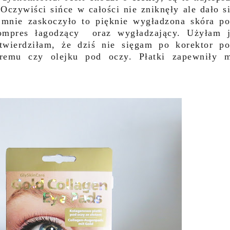
 Oczywiści sińce w całości nie zniknęły ale dało s
 mnie zaskoczyło to pięknie wygładzona skóra p
 kompres łagodzący oraz wygładzający. Użyłam 
stwierdziłam, że dziś nie sięgam po korektor p
remu czy olejku pod oczy. Płatki zapewniły 