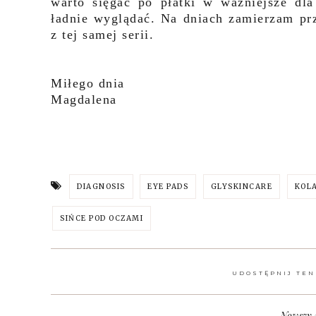
warto sięgać po płatki w ważniejsze dl
ładnie wyglądać. Na dniach zamierzam pr
z tej samej serii.
Miłego dnia
Magdalena
DIAGNOSIS
EYE PADS
GLYSKINCARE
KOL
SIŃCE POD OCZAMI
UDOSTĘPNIJ TEN
Nowszy 