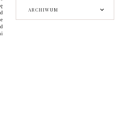
ię
ARCHIWUM
od
je
od
mi