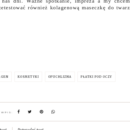
a nas dni. Ważne spotkanie, impreza a my chce
zetestować również kolagenową maseczkę do twar
AGEN
KOSMETYKI
OPUCHLIZNA
PŁATKI POD OCZY
 WPIS:
post
Poprzedni post