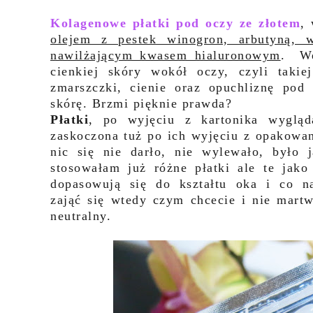
Kolagenowe płatki pod oczy ze złotem
,
olejem z pestek winogron, arbutyną, 
nawilżającym kwasem hialuronowym
. We
cienkiej skóry wokół oczy, czyli taki
zmarszczki, cienie oraz opuchliznę po
skórę. Brzmi pięknie prawda?
Płatki
, po wyjęciu z kartonika wygląd
zaskoczona tuż po ich wyjęciu z opakowan
nic się nie darło, nie wylewało, było 
stosowałam już różne płatki ale te jako
dopasowują się do kształtu oka i co na
zająć się wtedy czym chcecie i nie martw
neutralny.