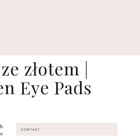
ze złotem |
en Eye Pads
h
KONTAKT
ie