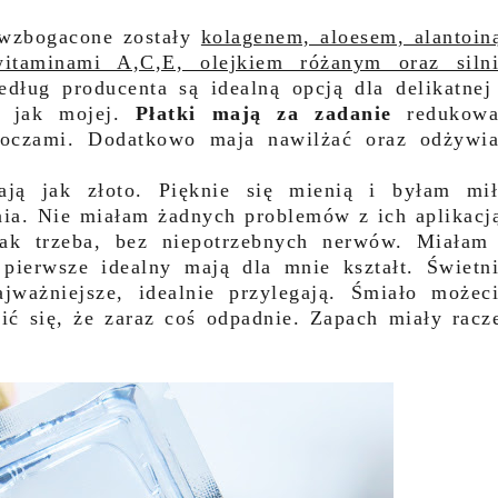
 wzbogacone zostały
kolagenem, aloesem, alantoin
witaminami A,C,E, olejkiem różanym oraz siln
dług producenta są idealną opcją dla delikatnej
ej jak mojej.
Płatki mają za zadanie
redukowa
d oczami. Dodatkowo maja nawilżać oraz odżywi
ają jak złoto. Pięknie się mienią i byłam mi
ia. Nie miałam żadnych problemów z ich aplikacj
jak trzeba, bez niepotrzebnych nerwów. Miałam
 pierwsze idealny mają dla mnie kształt. Świetn
jważniejsze, idealnie przylegają. Śmiało możec
ić się, że zaraz coś odpadnie. Zapach miały racz