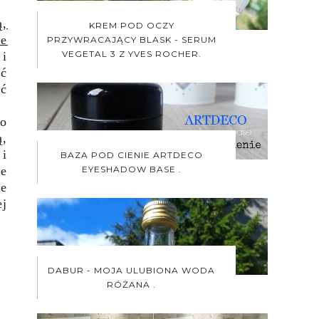
ą,
KREM POD OCZY
ie
PRZYWRACAJĄCY BLASK - SERUM
VEGETAL 3 Z YVES ROCHER.
 i
ć
ać
ło
ą,
 i
BAZA POD CIENIE ARTDECO
EYESHADOW BASE .
ie
ie
ej
DABUR - MOJA ULUBIONA WODA
RÓŻANA .