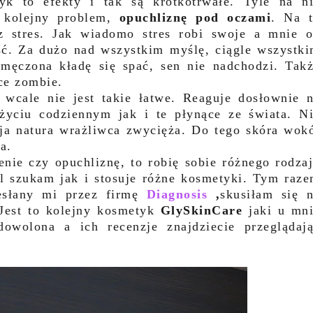
tyk to efekty i tak są krótkotrwałe. Tyle na n
 kolejny problem,
opuchliznę pod oczami
. Na 
z stres. Jak wiadomo stres robi swoje a mnie 
ść. Za dużo nad wszystkim myślę, ciągle wszystk
męczona kładę się spać, sen nie nadchodzi. Tak
ce zombie.
o wcale nie jest takie łatwe. Reaguje dosłownie 
życiu codziennym jak i te płynące ze świata. N
oja natura wrażliwca zwycięża. Do tego skóra wok
na.
ienie czy opuchliznę, to robię sobie różnego rodza
l szukam jak i stosuje różne kosmetyki. Tym raz
esłany mi przez firmę
Diagnosis
,
skusiłam się 
 Jest to kolejny kosmetyk
GlySkinCare
jaki u mn
owolona a ich recenzje znajdziecie przeglądaj