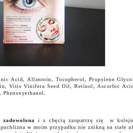
nic Acid, Allantoin, Tocopherol, Propylene Glyco
n, Vitis Vinifera Seed Oil, Retinol, Ascorbic Aci
l, Phenoxyethano
l.
o zadowolona
i z chęcią zaopatrzę się w kolej
opuchlizna w moim przypadku nie znikną na stałe a