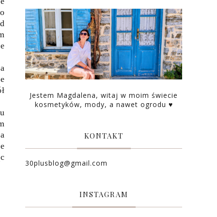
ie
to
od
im
że
na
ie
ół
Jestem Magdalena, witaj w moim świecie
kosmetyków, mody, a nawet ogrodu ♥
ju
em
na
KONTAKT
ie
ąc
30plusblog@gmail.com
INSTAGRAM