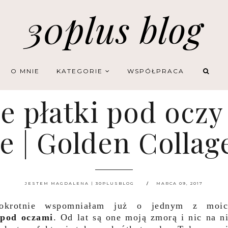
30plus blog
O MNIE
KATEGORIE
WSPÓŁPRACA
 płatki pod oczy 
e | Golden Collag
JESTEM MAGDALENA | 30PLUSBLOG
MARCA 09, 2017
lokrotnie wspomniałam już o jednym z moic
 pod oczami
. Od lat są one moją zmorą i nic na n