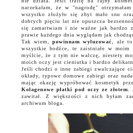
nie działa. Jeśli trafię na fajny kosme
narzekałam, że w "nagrodę" otrzymałam
wszystko złożyło się zbyt mało snu ora
dobrych pięciu lat nie opuszcza bezsenno
się zamartwiam i nie ważne jak bardzo z
prawie każdego dnia wyglądam jak chodzą
Tak wiem,
powinnam wyluzować
, ale t
wszystkie bodźce, te zaistniałe w moim 
myślcie, że z tym nie walczę, niestety m
moich oczy jest cieniutka i bardzo delikat
Jeśli chodzi o inne zabiegi zwalczające c
okłady, typowe domowe zabiegi oraz nada
mając okazję wypróbować kosmetyk prz
Kolagenowe płatki pod oczy ze złotem
.
zawitał. Z większości z nich byłam zad
archiwum bloga.