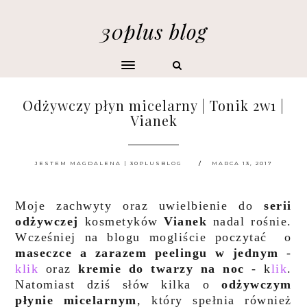
30plus blog
Odżywczy płyn micelarny | Tonik 2w1 |
Vianek
JESTEM MAGDALENA | 30PLUSBLOG
MARCA 13, 2017
Moje zachwyty oraz uwielbienie do
serii
odżywczej
kosmetyków
Vianek
nadal rośnie.
Wcześniej na blogu mogliście poczytać o
maseczce a zarazem peelingu w jednym
-
klik
oraz
kremie do twarzy na noc
- k
lik
.
Natomiast dziś słów kilka o
odżywczym
płynie micelarnym
, który spełnia również