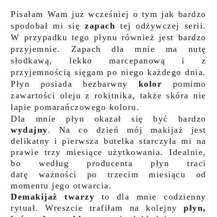
Pisałam Wam już wcześniej o tym jak bardzo
spodobał mi się
zapach
tej odżywczej serii.
W przypadku tego płynu również jest bardzo
przyjemnie. Zapach dla mnie ma nutę
słodkawą, lekko marcepanową i z
przyjemnością sięgam po niego każdego dnia.
Płyn posiada bezbarwny
kolor
pomimo
zawartości oleju z rokitnika, także skóra nie
łapie pomarańczowego koloru
.
Dla mnie płyn okazał się być bardzo
wydajny
. Na co dzień mój makijaż jest
delikatny i pierwsza butelka starczyła mi na
prawie trzy miesiące użytkowania. Idealnie,
bo według producenta płyn traci
datę ważności po trzecim miesiącu od
momentu jego otwarcia.
Demakijaż twarzy
to dla mnie codzienny
rytuał. Wreszcie trafiłam na kolejny
płyn,