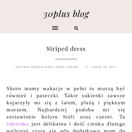
30plus blog
Striped dress
JESTEM MAGDALENA | 30PLUSBLOG
LIPCA 19, 2017
Skoro mamy wakacje w pełni to muszą być
również i paseczki. Takie sukienki zawsze
kojarzyły mi się z latem, plażą i pięknym
morzem. Najbardziej podoba mi się
zestawienie koloru bieli oraz czerni. Ta
sukienka
jest delikatna i dość cienka dlatego
najlepiej czuję się gdy dodatkowo mam do