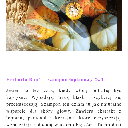
Herbaria Banfi – szampon łopianowy 2w1
J
esień to też czas, kiedy włosy potrafią być
kapryśne. Wypadają, tracą blask i szybciej się
przetłuszczają. Szampon ten działa tu jak naturalne
wsparcie dla skóry głowy. Zawiera
ekstrakt z
łopianu
,
pantenol
i
keratynę
, które oczyszczają,
wzmacniają i dodają włosom objętości. To produkt