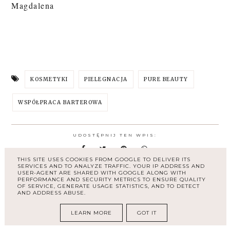
Magdalena
KOSMETYKI
PIELEGNACJA
PURE BEAUTY
WSPÓŁPRACA BARTEROWA
UDOSTĘPNIJ TEN WPIS:
THIS SITE USES COOKIES FROM GOOGLE TO DELIVER ITS
SERVICES AND TO ANALYZE TRAFFIC. YOUR IP ADDRESS AND
USER-AGENT ARE SHARED WITH GOOGLE ALONG WITH
Nowszy post
←
PERFORMANCE AND SECURITY METRICS TO ENSURE QUALITY
OF SERVICE, GENERATE USAGE STATISTICS, AND TO DETECT
AND ADDRESS ABUSE.
Ziaja Baltic Home Spa Wellness | serum
przeciwzmarszczkowe, które zamienia
codzienną pielęgnację w chwilę relaksu
LEARN MORE
GOT IT