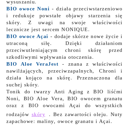
wysuszaniu.
BIO owoce Noni
- działa przeciwstarzeniowo
i redukuje powstałe objawy starzenia się
skóry. Z uwagi na swoje właściwości
lecznicze jest sercem NONIQUE.
BIO owoce Açai
- dodaje skórze nowe życie i
utraconą siłę. Dzięki działaniom
przeciwutleniającym chroni skórę przed
szkodliwymi wpływania otoczenia.
BIO Aloe VeraJest
- znana z właściwości
nawilżających, przeciwzapalnych, Chroni i
działa kojąco na skórę. Przeznaczona dla
suchej skóry.
Tonik do twarzy Anti Aging z BIO liśćmi
Noni, BIO Aloe Vera, BIO owocem granatu
oraz z BIO owocami Açai do wszystkich
rodzajów
skóry
. Bez zawartości oleju. Nuty
zapachowe: maliny, owoce granatu i Açai.