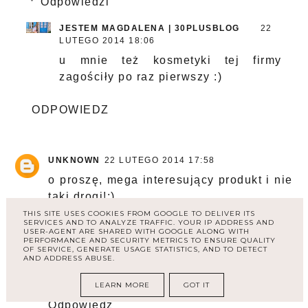
Odpowiedzi
JESTEM MAGDALENA | 30PLUSBLOG
22
LUTEGO 2014 18:06
u mnie też kosmetyki tej firmy
zagościły po raz pierwszy :)
ODPOWIEDZ
UNKNOWN
22 LUTEGO 2014 17:58
o proszę, mega interesujący produkt i nie
taki drogi!:)
THIS SITE USES COOKIES FROM GOOGLE TO DELIVER ITS
Odpowiedz
SERVICES AND TO ANALYZE TRAFFIC. YOUR IP ADDRESS AND
USER-AGENT ARE SHARED WITH GOOGLE ALONG WITH
PERFORMANCE AND SECURITY METRICS TO ENSURE QUALITY
OF SERVICE, GENERATE USAGE STATISTICS, AND TO DETECT
AND ADDRESS ABUSE.
KOOSMETYCZNIE
22 LUTEGO 2014 18:17
Jestem bardzo ciekawa zapachu :)
LEARN MORE
GOT IT
Odpowiedz