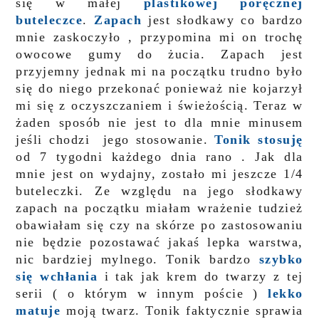
się w małej
plastikowej poręcznej
buteleczce
.
Zapach
jest słodkawy co bardzo
mnie zaskoczyło , przypomina mi on trochę
owocowe gumy do żucia. Zapach jest
przyjemny jednak mi na początku trudno było
się do niego przekonać ponieważ nie kojarzył
mi się z oczyszczaniem i świeżością. Teraz w
żaden sposób nie jest to dla mnie minusem
jeśli chodzi jego stosowanie.
Tonik stosuję
od 7 tygodni każdego dnia rano . Jak dla
mnie jest on wydajny, zostało mi jeszcze 1/4
buteleczki. Ze względu na jego słodkawy
zapach na początku miałam wrażenie tudzież
obawiałam się czy na skórze po zastosowaniu
nie będzie pozostawać jakaś lepka warstwa,
nic bardziej mylnego. Tonik bardzo
szybko
się wchłania
i tak jak krem do twarzy z tej
serii ( o którym w innym poście )
lekko
matuje
moją twarz. Tonik faktycznie sprawia