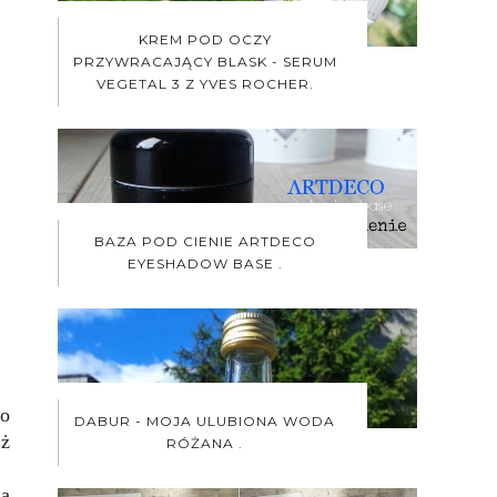
KREM POD OCZY
PRZYWRACAJĄCY BLASK - SERUM
VEGETAL 3 Z YVES ROCHER.
BAZA POD CIENIE ARTDECO
EYESHADOW BASE .
go
DABUR - MOJA ULUBIONA WODA
eż
RÓŻANA .
na