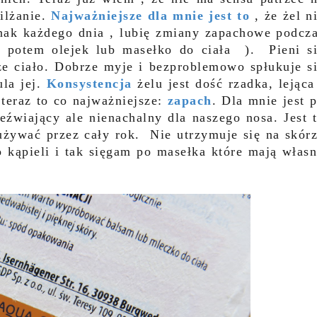
ilżanie.
Najważniejsze dla mnie jest to
, że żel n
nak każdego dnia , lubię zmiany zapachowe podcz
m potem olejek lub masełko do ciała ). Pieni s
sze ciało. Dobrze myje i bezproblemowo spłukuje s
ula jej.
Konsystencja
żelu jest dość rzadka, lejąca
teraz to co najważniejsze:
zapach
. Dla mnie jest 
eźwiający ale nienachalny dla naszego nosa. Jest 
 używać przez cały rok. Nie utrzymuje się na skór
o kąpieli i tak sięgam po masełka które mają włas