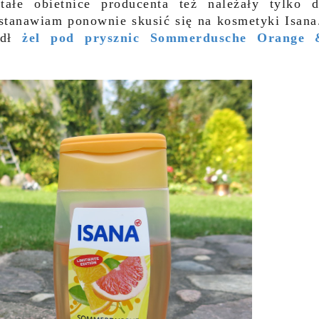
tałe obietnice producenta też należały tylko 
ostanawiam ponownie skusić się na kosmetyki Isan
adł
żel pod prysznic Sommerdusche Orange 