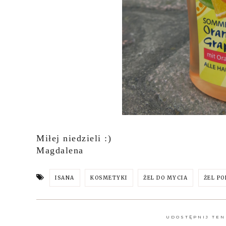
Miłej niedzieli :)
Magdalena
ISANA
KOSMETYKI
ŻEL DO MYCIA
ŻEL PO
UDOSTĘPNIJ TEN