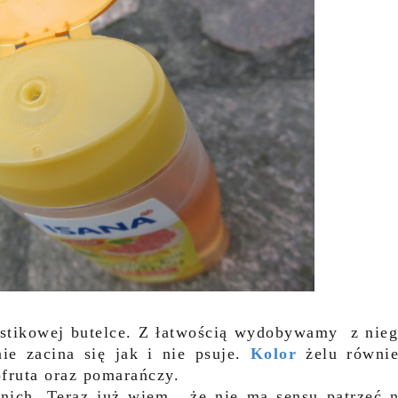
astikowej butelce. Z łatwością wydobywamy z nie
e zacina się jak i nie psuje.
Kolor
żelu równi
pfruta oraz pomarańczy.
anich. Teraz już wiem , że nie ma sensu patrzeć 