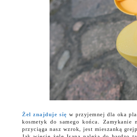
Żel znajduje się
w przyjemnej dla oka pl
kosmetyk do samego końca. Zamykanie ni
przyciąga nasz wzrok, jest mieszanką grej
Jak wiecie żele Isana należą do bardzo t