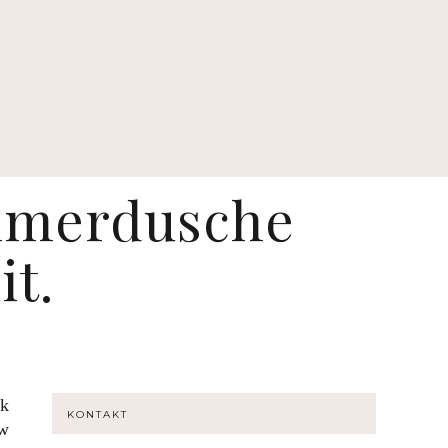
ommerdusche
t.
ok
KONTAKT
 w