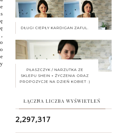
ie
as
ię
ię
DŁUGI CIEPŁY KARDIGAN ZAFUL.
 ,
po
to
ze
ny
PŁASZCZYK / NARZUTKA ZE
SKLEPU SHEIN + ŻYCZENIA ORAZ
PROPOZYCJE NA DZIEŃ KOBIET :)
ŁĄCZNA LICZBA WYŚWIETLEŃ
2,297,317