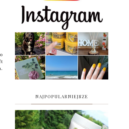
do
ft
m.
NAJPOPULARNIEJSZE