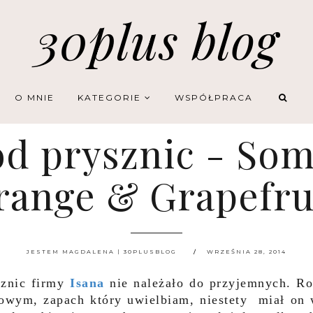
30plus blog
O MNIE
KATEGORIE
WSPÓŁPRACA
pod prysznic - S
range & Grapefrui
JESTEM MAGDALENA | 30PLUSBLOG
WRZEŚNIA 28, 2014
sznic firmy
Isana
nie należało do przyjemnych. R
sowym, zapach który uwielbiam, niestety miał on