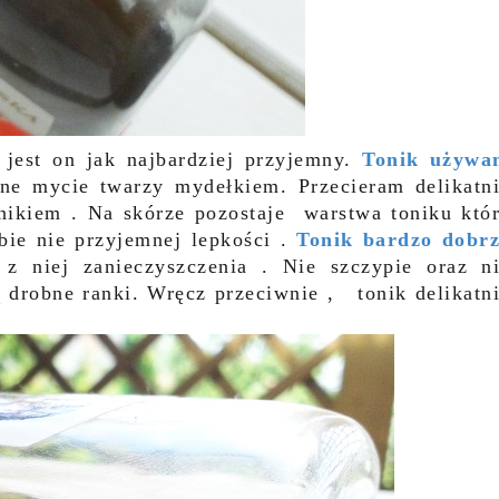
e jest on jak najbardziej przyjemny.
Tonik używa
nne mycie twarzy mydełkiem. Przecieram delikatn
nikiem . Na skórze pozostaje warstwa toniku któ
bie nie przyjemnej lepkości .
Tonik bardzo dobr
z niej zanieczyszczenia . Nie szczypie oraz n
 drobne ranki. Wręcz przeciwnie , tonik delikatn