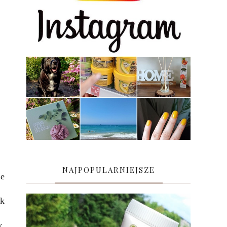
NAJPOPULARNIEJSZE
je
ek
y.