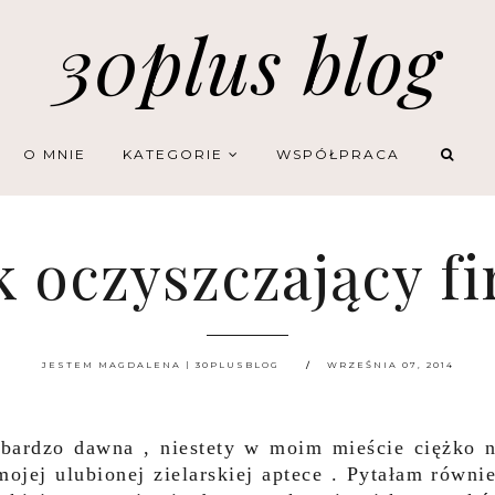
30plus blog
O MNIE
KATEGORIE
WSPÓŁPRACA
k oczyszczający f
JESTEM MAGDALENA | 30PLUSBLOG
WRZEŚNIA 07, 2014
bardzo dawna , niestety w moim mieście ciężko 
ojej ulubionej zielarskiej aptece . Pytałam równi