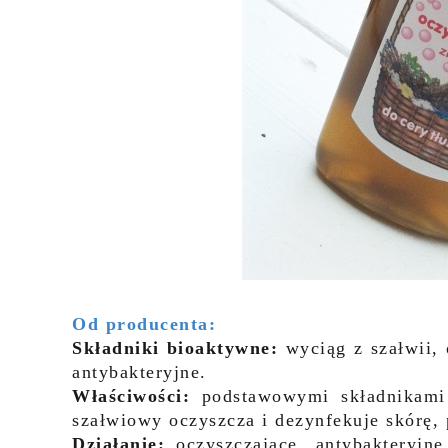
Od producenta:
Składniki bioaktywne:
wyciąg z szałwii, 
antybakteryjne.
Właściwości:
podstawowymi składnikami w
szałwiowy oczyszcza i dezynfekuje skórę, p
Działanie:
oczyszczające, antybakteryjne