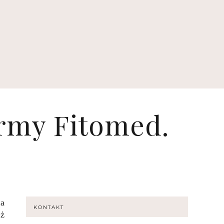
irmy Fitomed.
na
KONTAKT
eż