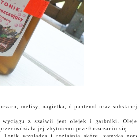
oczaru, melisy, nagietka, d-pantenol oraz substanc
yciągu z szałwii jest olejek i garbniki. Olej
rzeciwdziała jej zbytniemu przetłuszczaniu się.
. Tonik wygładza i rozjaśnia skórę, zamyka por