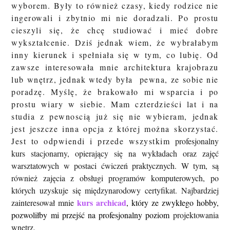
wyborem. Były to również czasy, kiedy rodzice nie
ingerowali i zbytnio mi nie doradzali. Po prostu
cieszyli się, że chcę studiować i mieć dobre
wykształcenie. Dziś jednak wiem, że wybrałabym
inny kierunek i spełniała się w tym, co lubię. Od
zawsze interesowała mnie architektura krajobrazu
lub wnętrz, jednak wtedy była pewna, ze sobie nie
poradzę. Myślę, że brakowało mi wsparcia i po
prostu wiary w siebie. Mam czterdzieści lat i na
studia z pewnoscią już się nie wybieram, jednak
jest jeszcze inna opcja z której można skorzystać.
Jest to odpwiendi i przede wszystkim
profesjonalny
kurs stacjonarny, opierający się na wykładach oraz zajęć
warsztatowych w postaci ćwiczeń praktycznych. W tym, są
również zajęcia z obsługi programów komputerowych, po
których uzyskuje się międzynarodowy certyfikat. Najbardziej
kurs archicad
zainteresował mnie
,
który ze zwykłego hobby,
pozwoliłby mi przejść na profesjonalny poziom
projektowania
wnętrz.