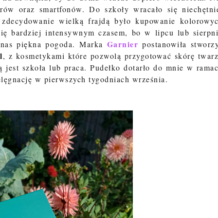
rów oraz smartfonów. Do szkoły wracało się niechętni
 zdecydowanie wielką frajdą było kupowanie kolorowy
ię bardziej intensywnym czasem, bo w lipcu lub sierpn
Garnier
a nas piękna pogoda. Marka
postanowiła stworz
l
, z kosmetykami które pozwolą przygotować skórę twar
ą jest szkoła lub praca. Pudełko dotarło do mnie w rama
elęgnację w pierwszych tygodniach września.