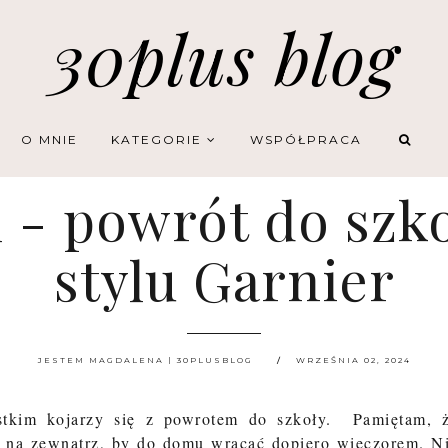
30plus blog
O MNIE
KATEGORIE
WSPÓŁPRACA
l - powrót do szko
stylu Garnier
JESTEM MAGDALENA | 30PLUSBLOG
WRZEŚNIA 02, 2024
stkim kojarzy się z powrotem do szkoły. Pamiętam, 
y na zewnątrz, by do domu wracać dopiero wieczorem. N