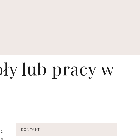
ły lub pracy w
że
KONTAKT
ie