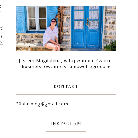
e,
ch
iu
yć
zy
ch
Jestem Magdalena, witaj w moim świecie
kosmetyków, mody, a nawet ogrodu ♥
KONTAKT
30plusblog@gmail.com
INSTAGRAM