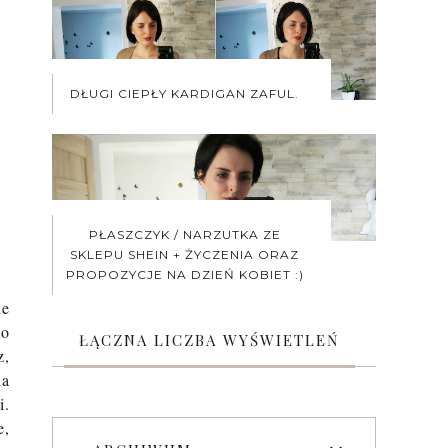
DŁUGI CIEPŁY KARDIGAN ZAFUL.
PŁASZCZYK / NARZUTKA ZE
SKLEPU SHEIN + ŻYCZENIA ORAZ
PROPOZYCJE NA DZIEŃ KOBIET :)
ne
do
ŁĄCZNA LICZBA WYŚWIETLEŃ
z,
ia
i.
e,