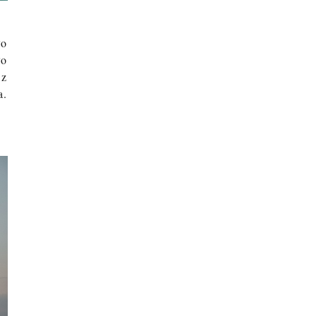
ło
ło
 z
a.