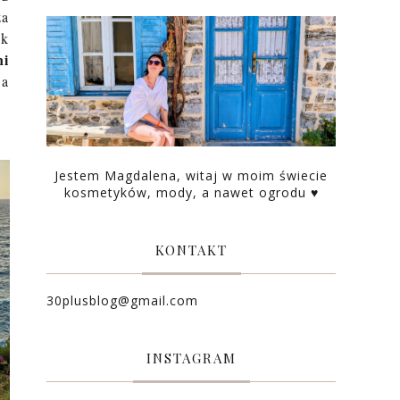
za
ek
ni
 a
Jestem Magdalena, witaj w moim świecie
kosmetyków, mody, a nawet ogrodu ♥
KONTAKT
30plusblog@gmail.com
INSTAGRAM