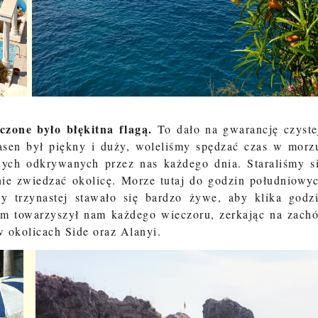
zone było błękitna flagą.
To dało na gwarancję czyste
asen był piękny i duży, woleliśmy spędzać czas w morz
nych odkrywanych przez nas każdego dnia. Staraliśmy s
ie zwiedzać okolicę. Morze tutaj do godzin południowy
y trzynastej stawało się bardzo żywe, aby klika godz
um towarzyszył nam każdego wieczoru, zerkając na zach
 w okolicach Side oraz Alanyi.