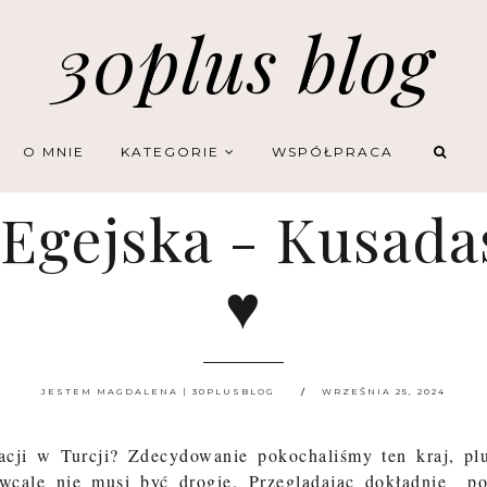
30plus blog
O MNIE
KATEGORIE
WSPÓŁPRACA
 Egejska - Kusadas
♥
JESTEM MAGDALENA | 30PLUSBLOG
WRZEŚNIA 25, 2024
cji w Turcji? Zdecydowanie pokochaliśmy ten kraj, pl
 wcale nie musi być drogie. Przeglądając dokładnie p