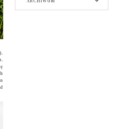
ARCHIWUM
j,
u,
ię
ch
in
ód