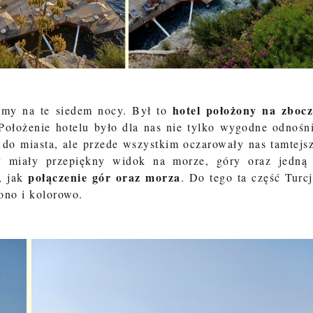
hotel położony na zboc
śmy na te siedem nocy. Był to
 Położenie hotelu było dla nas nie tylko wygodne odnośn
i do miasta, ale przede wszystkim oczarowały nas tamtejs
ry miały przepiękny widok na morze, góry oraz jedną
połączenie gór oraz morza
, jak
. Do tego ta część Turcj
lono i kolorowo.