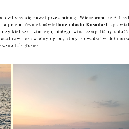
 nudziliśmy się nawet przez minutę. Wieczorami aż żal by
e
oświetlone miasto Kusadasi
, a potem również
, sprawia
przy kieliszku zimnego, białego wina czerpaliśmy radość
siadał również świetny ogród, który prowadził w dół morz
łoczno lub głośno.