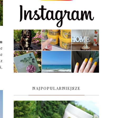
zu
ie
ze
 z
i,
NAJPOPULARNIEJSZE