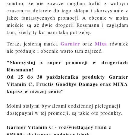
smutno, że nie zawsze mogłam trafić z wolnym
czasem na dotarcie do tego sklepu i skorzystanie z
jakże fantastycznych promocji. A obecnie w moim
mieście są aż dwie drogerii Rossmann i zaglądam
tam, kiedy tylko mam taką potrzebę.
Garnier
Mixa
Teraz, jesienią marka
oraz
również
nie próżnuje i obecnie warto tam zajrzeć.
"Skorzystaj z super promocji w drogeriach
Rossmann!
Od 15 do 30 października produkty Garnier
Vitamin C, Fructis Goodbye Damage oraz MIXA
kupisz w niższej cenie"
Moimi stałymi bywalcami codziennej pielegnacji
dostępnymi w tej promocji, są takie oto produkty.
Garnier Vitamin C - rozświetlający fluid z
SPF50+ do twarzy nadający blask