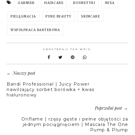
GARNIER
HAIRCARE
KOSMETYKI
MIXA
PIELĘGNACJA
PURE BEAUTY
SKINCARE
WSPÓŁPRACA BARTEROWA
UDOSTĘPNIJ TEN WPIS:
Nowszy post
←
Bandi Professional | Juicy Power
nawilżający sorbet borówka + kwas
hialuronowy
Poprzedni post
→
Oriflame | rzęsy gęste i pełne objętości za
jednym pociągnięciem | Mascara The One
Pump & Plump