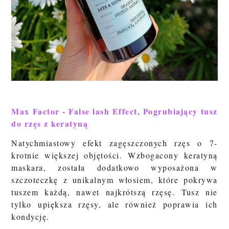
Max Factor - False lash Effect, Pogrubiający tusz
do rzęs z keratyną
Natychmiastowy efekt zagęszczonych rzęs o 7-
krotnie większej objętości. Wzbogacony keratyną
maskara, została dodatkowo wyposażona w
szczoteczkę z unikalnym włosiem, które pokrywa
tuszem każdą, nawet najkrótszą rzęsę. Tusz nie
tylko upiększa rzęsy, ale również poprawia ich
kondycję.