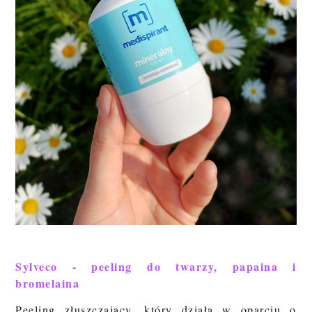
Sylveco - peeling do twarzy, papaina i
bromelaina
Peeling złuszczający, który działa w oparciu o