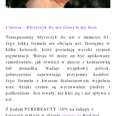
Claresa - Błyszczyk do ust Gloss is my boss
Transparantny błyszczyk do ust o numerze 01.
Jego
lekka formuła nie obciąża ust. Dostępny w
kilku kolorach, które posiadają wysoki stopień
pigmentacji. Wersja 01 może on być aplikowany
samodzielnie, jak również w duecie z konturówką
lub pomadką. Nadaje wyjątkowy połysk,
jednocześnie zapewniając przyjemny komfort.
Jego formuła z kwasem hialuronowym wypełnia
usta, dzięki czemu są wyczuwalnie gładsze i
podkreślone. Jest trwały, nie klei się i nie spływa z
ust.
Z kodem PUREBEAUTY -30% na zakupy z
kategorii makijaż w sklepie
claresa.pl
Kod jest