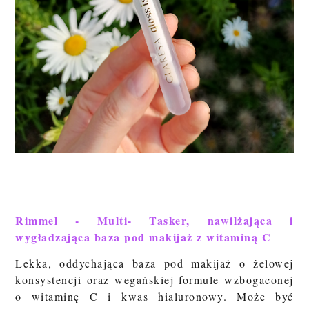
Rimmel - Multi- Tasker, nawilżająca i
wygładzająca baza pod makijaż z witaminą C
Lekka, oddychająca baza pod makijaż o żelowej
konsystencji oraz wegańskiej formule wzbogaconej
o witaminę C i kwas hialuronowy. Może być