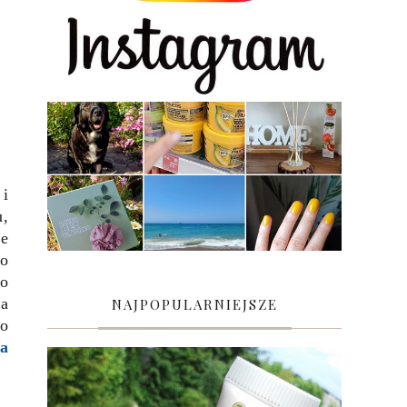
 i
u,
ie
 o
to
ła
NAJPOPULARNIEJSZE
do
na