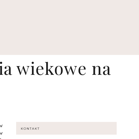
ia wiekowe na
 w
KONTAKT
 w