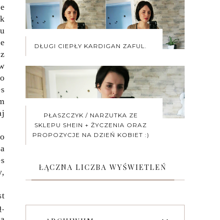
ie
ak
iu
ze
DŁUGI CIEPŁY KARDIGAN ZAFUL.
sz
 w
co
es
em
aj
PŁASZCZYK / NARZUTKA ZE
SKLEPU SHEIN + ŻYCZENIA ORAZ
PROPOZYCJE NA DZIEŃ KOBIET :)
zo
wa
es
ŁĄCZNA LICZBA WYŚWIETLEŃ
y,
st
ą.
ią