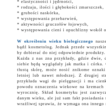
* elastyczności i jędrności,
* rodzaju, ilości i głębokości zmarszczek,
* grubości naskórka,
* występowania przebarwień,
* aktywności gruczołów łojowych,
* występowania cieni i opuchlizny wokół 
W określeniu wieku biologicznego
nasze
bądź kosmetolog. Jednak przede wszystki
by dobierać do niej odpowiednie produkty.
Każda z nas zna przykłady, gdzie dwie, d
siebie będą wyglądały jak matka i córka. 
tłustą skórę, może nosić znikome oznaki
letniej lub nawet młodszej. Z drugiej 
przykłada wagi do pielęgnacji i ma cien
powodu oznaczenia wiekowe na kremach p
wyrocznię. Skład kosmetyku jest zazwyc
danym wieku, ale już sam fakt posiadania 
wrażliwej sprawia, że wymaga ona innego r