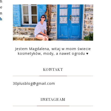
ch
ze
ym
ch
Jestem Magdalena, witaj w moim świecie
kosmetyków, mody, a nawet ogrodu ♥
KONTAKT
30plusblog@gmail.com
INSTAGRAM