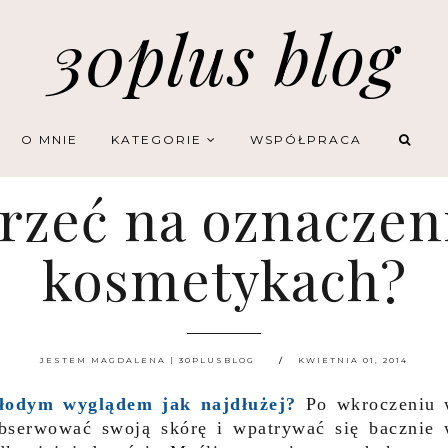
30plus blog
O MNIE
KATEGORIE
WSPÓŁPRACA
trzeć na oznaczen
kosmetykach?
JESTEM MAGDALENA | 30PLUSBLOG
KWIETNIA 01, 2014
młodym wyglądem jak najdłużej?
Po wkroczeniu
obserwować swoją skórę i wpatrywać się bacznie