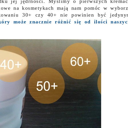
adku jej jędrności. Myślimy o pierwszych krema
ekowe na kosmetykach mają nam pomóc w wybor
akowaniu 30+ czy 40+ nie powinien być jedyn
kóry może znacznie różnić się od ilości naszy