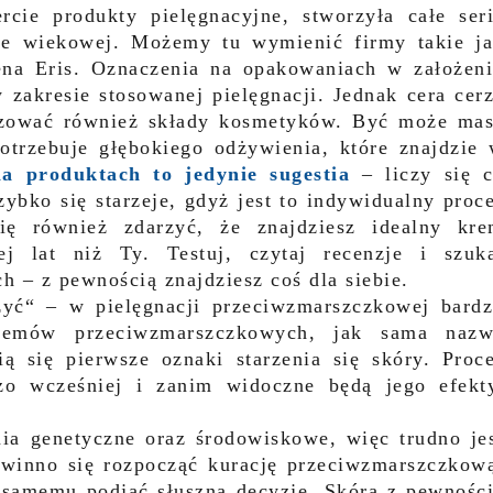
cie produkty pielęgnacyjne, stworzyła całe ser
ie wiekowej. Możemy tu wymienić firmy takie j
ena Eris. Oznaczenia na opakowaniach w założen
 zakresie stosowanej pielęgnacji. Jednak cera cer
lizować również składy kosmetyków. Być może ma
otrzebuje głębokiego odżywienia, które znajdzie
a produktach to jedynie sugestia
– liczy się 
zybko się starzeje, gdyż jest to indywidualny proc
ię również zdarzyć, że znajdziesz idealny kr
j lat niż Ty. Testuj, czytaj recenzje i szuk
 – z pewnością znajdziesz coś dla siebie.
zyć“ – w pielęgnacji przeciwzmarszczkowej bard
kremów przeciwzmarszczkowych, jak sama naz
ą się pierwsze oznaki starzenia się skóry. Proc
żo wcześniej i zanim widoczne będą jego efekt
a genetyczne oraz środowiskowe, więc trudno je
owinno się rozpocząć kurację przeciwzmarszczkow
 samemu podjąć słuszną decyzję. Skóra z pewnośc