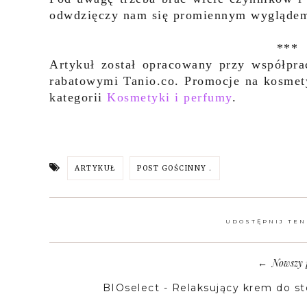
odwdzięczy nam się promiennym wyglądem 
***
Artykuł został opracowany przy współpr
rabatowymi Tanio.co. Promocje na kosmet
kategorii
Kosmetyki i perfumy
.
ARTYKUŁ
POST GOŚCINNY .
UDOSTĘPNIJ TEN
Nowszy 
←
BIOselect - Relaksujący krem do st