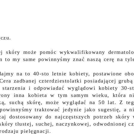
oczu.
j skóry może pomóc wykwalifikowany dermatol
m to my same powinnyśmy znać naszą cerę na tyl
ajmy na to 40-sto letnie kobiety, postawione ob
Cera zadbanej czterdziestolatki posiadającej grubą
 starzenia i odpowiadać wyglądowi kobiety 30-s
strony inna kobieta w tym samym wieku, która n
ką, suchą skórę, może wyglądać na 50 lat. Z te
owinnyśmy traktować jedynie jako sugestię, a n
zaj dostosowany do najczęstszych potrzeb skóry
skóry tłustej, suchej, naczynkowej, odwodnionej c
odzaju pielęgnacji.