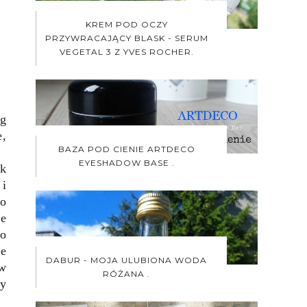
KREM POD OCZY
PRZYWRACAJĄCY BLASK - SERUM
VEGETAL 3 Z YVES ROCHER.
og
e,
BAZA POD CIENIE ARTDECO
EYESHADOW BASE .
ok
 i
to
ie
go
ie
DABUR - MOJA ULUBIONA WODA
 w
RÓŻANA .
zy