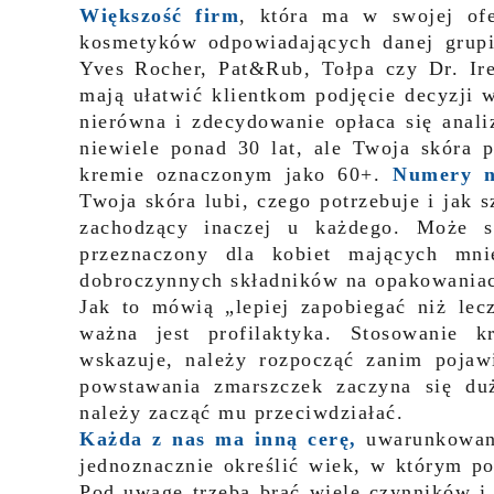
Większość firm
, która ma w swojej ofer
kosmetyków odpowiadających danej grup
Yves Rocher, Pat&Rub, Tołpa czy Dr. Ir
mają ułatwić klientkom podjęcie decyzji w
nierówna i zdecydowanie opłaca się ana
niewiele ponad 30 lat, ale Twoja skóra p
kremie oznaczonym jako 60+.
Numery n
Twoja skóra lubi, czego potrzebuje i jak s
zachodzący inaczej u każdego. Może s
przeznaczony dla kobiet mających mnie
dobroczynnych składników na opakowaniach
Jak to mówią „lepiej zapobiegać niż lec
ważna jest profilaktyka. Stosowanie 
wskazuje, należy rozpocząć zanim pojawi
powstawania zmarszczek zaczyna się du
należy zacząć mu przeciwdziałać.
Każda z nas ma inną cerę,
uwarunkowani
jednoznacznie określić wiek, w którym p
Pod uwagę trzeba brać wiele czynników i