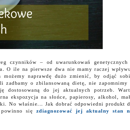
eg czynników – od uwarunkowań genetycznych
a. O ile na pierwsze dwa nie mamy raczej wpływ
eń możemy naprawdę dużo zmienić, by odjąć sob
eli zadbamy o zbilansowaną dietę, nie zapomnimy
ję dostosowaną do jej aktualnych potrzeb. War
rna ekspozycja na słońce, papierosy, alkohol, ma
yki. No właśnie... Jak dobrać odpowiedni produkt 
m powinno się
zdiagnozować jej aktualny stan 