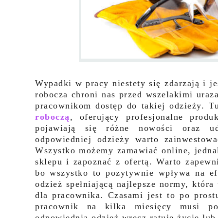
Wypadki w pracy niestety się zdarzają i j
robocza chroni nas przed wszelakimi uraz
pracownikom dostęp do takiej odzieży. 
roboczą
, oferujący profesjonalne prod
pojawiają się różne nowości oraz u
odpowiedniej odzieży warto zainwestow
Wszystko możemy zamawiać online, jednak 
sklepu i zapoznać z ofertą. Warto zape
bo wszystko to pozytywnie wpływa na ef
odzież spełniającą najlepsze normy, któr
dla pracownika. Czasami jest to po pros
pracownik na kilka miesięcy musi p
odpowiednia odzież wręcz ratuje życie lub