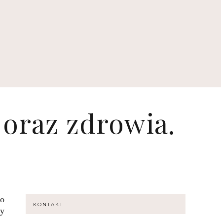
 oraz zdrowia.
go
KONTAKT
zy