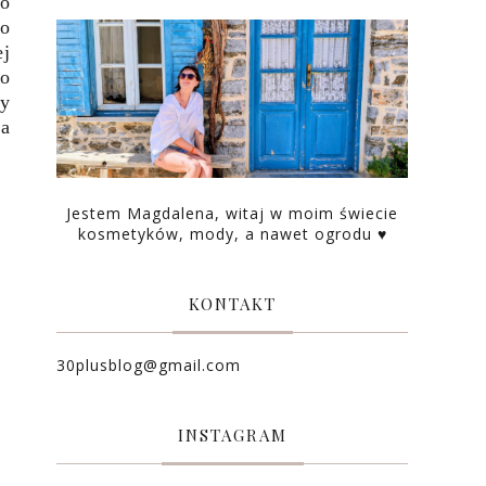
io
to
ej
to
my
na
Jestem Magdalena, witaj w moim świecie
kosmetyków, mody, a nawet ogrodu ♥
KONTAKT
30plusblog@gmail.com
INSTAGRAM