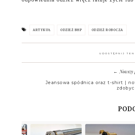
ARTYKUŁ
ODZIEŻ BHP
ODZIEŻ ROBOCZA
UDOSTĘPNIJ TEN
Nowszy 
←
Jeansowa spódnica oraz t-shirt | n
zdobyc
PODO