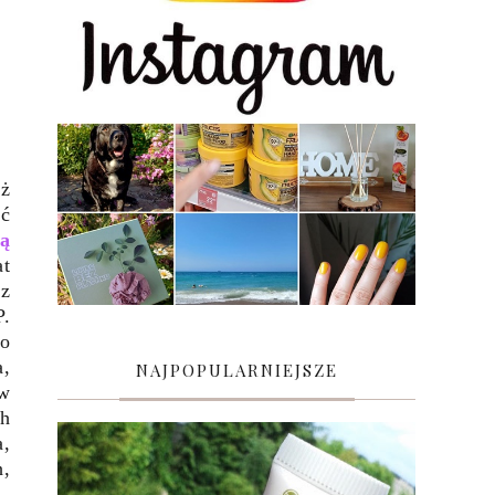
eż
ić
żą
at
z
P.
go
a,
NAJPOPULARNIEJSZE
 w
ch
a,
h,