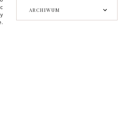
ąc
ARCHIWUM
ży
e.