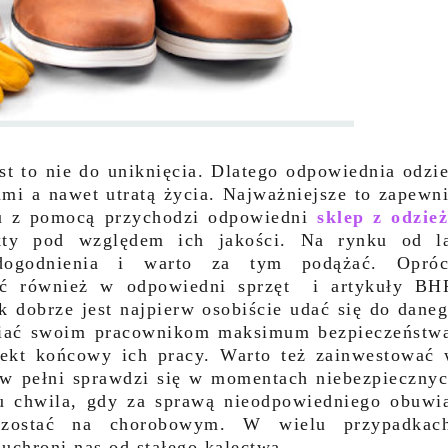
est to nie do uniknięcia. Dlatego odpowiednia odzi
ami a nawet utratą życia. Najważniejsze to zapewn
Tu z pomocą przychodzi odpowiedni
sklep z odzie
ukty pod względem ich jakości. Na rynku od l
dogodnienia i warto za tym podążać. Opróc
ać również w odpowiedni sprzęt i artykuły BH
dobrze jest najpierw osobiście udać się do dane
wniać swoim pracownikom maksimum bezpieczeństw
ekt końcowy ich pracy. Warto też zainwestować
a w pełni sprawdzi się w momentach niebezpieczny
tu chwila, gdy za sprawą nieodpowiedniego obuwi
ozostać na chorobowym. W wielu przypadkac
 uchroni nas od stałego kalectwa.