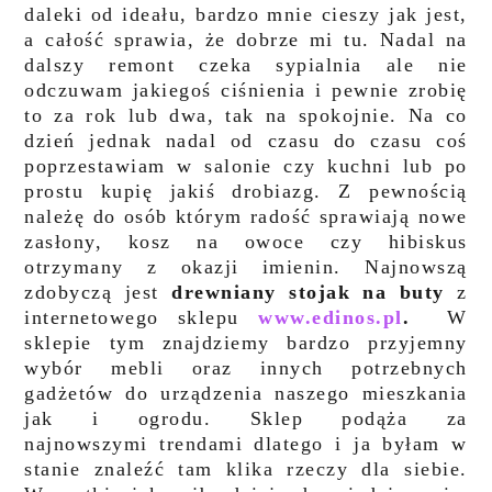
daleki od ideału, bardzo mnie cieszy jak jest,
a całość sprawia, że dobrze mi tu. Nadal na
dalszy remont czeka sypialnia ale nie
odczuwam jakiegoś ciśnienia i pewnie zrobię
to za rok lub dwa, tak na spokojnie. Na co
dzień jednak nadal od czasu do czasu coś
poprzestawiam w salonie czy kuchni lub po
prostu kupię jakiś drobiazg. Z pewnością
należę do osób którym radość sprawiają nowe
zasłony, kosz na owoce czy hibiskus
otrzymany z okazji imienin. Najnowszą
zdobyczą jest
drewniany stojak na buty
z
internetowego sklepu
www.edinos.pl
.
W
sklepie tym znajdziemy bardzo przyjemny
wybór mebli oraz innych potrzebnych
gadżetów do urządzenia naszego mieszkania
jak i ogrodu. Sklep podąża za
najnowszymi trendami dlatego i ja byłam w
stanie znaleźć tam klika rzeczy dla siebie.