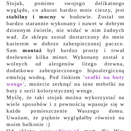
Stojak, pomimo swojego delikatnego
wyglądu, co akurat bardzo mnie cieszy, jest
stabilny i mocny
w budowie. Został on
bardzo starannie wykonany i nawet w dobrym
dziennym świetle, nie widać w nim żadnych
wad. Ze sklepu został dostarczony do mnie
kurierem w dobrze zabezpieczonej paczce.
Sam
montaż
był bardzo prosty i trwał
dosłownie kilka minut. Wykonany został z
w
olnych od alergenów litego drewna,
dodatkowo zabezpieczonego hipoalergiczną
emulsją wodną. Pod linkiem
'szafki na buty
wenge'
,
możecie zerknąć na inne mebelki na
buty z serii kolorystycznej wenge.
Myślę, że taki stojak można wykorzystać na
wiele sposobów i z pewnością wpasuje się w
każde pomieszczenie Waszego domu.
Uważam, że pięknie wyglądałby również na
moim balkonie :)
Od sklepu
www.edinos.pl
mam dla Was