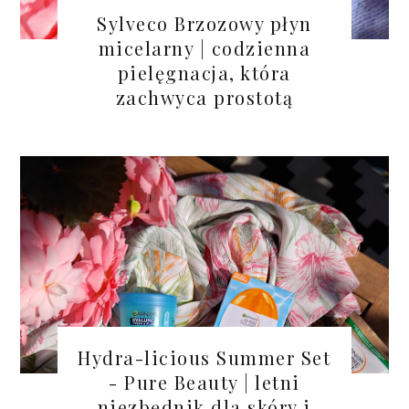
Sylveco Brzozowy płyn
micelarny | codzienna
pielęgnacja, która
zachwyca prostotą
Hydra-licious Summer Set
- Pure Beauty | letni
niezbędnik dla skóry i