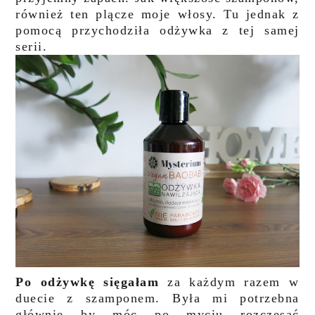
również ten plącze moje włosy. Tu jednak z
pomocą przychodziła odżywka z tej samej
serii.
Po odżywkę sięgałam
za każdym razem w
duecie z szamponem. Była mi potrzebna
głównie by móc po myciu rozczesać