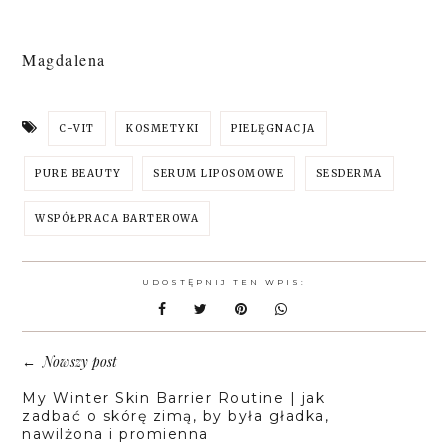
Magdalena
C-VIT
KOSMETYKI
PIELĘGNACJA
PURE BEAUTY
SERUM LIPOSOMOWE
SESDERMA
WSPÓŁPRACA BARTEROWA
UDOSTĘPNIJ TEN WPIS:
Nowszy post
←
My Winter Skin Barrier Routine | jak
zadbać o skórę zimą, by była gładka,
nawilżona i promienna