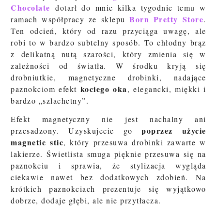
Chocolate
dotarł do mnie kilka tygodnie temu w
Born Pretty Store
ramach współpracy ze sklepu
.
Ten odcień, który od razu przyciąga uwagę, ale
robi to w bardzo subtelny sposób. To chłodny brąz
z delikatną nutą szarości, który zmienia się w
zależności od światła. W środku kryją się
drobniutkie, magnetyczne drobinki, nadające
kociego oka
paznokciom efekt
, elegancki, miękki i
bardzo „szlachetny”.
Efekt magnetyczny nie jest nachalny ani
poprzez użycie
przesadzony. Uzyskujecie go
magnetic stic
, który przesuwa drobinki zawarte w
lakierze. Świetlista smuga pięknie przesuwa się na
paznokciu i sprawia, że stylizacja wygląda
ciekawie nawet bez dodatkowych zdobień. Na
krótkich paznokciach prezentuje się wyjątkowo
dobrze, dodaje głębi, ale nie przytłacza.