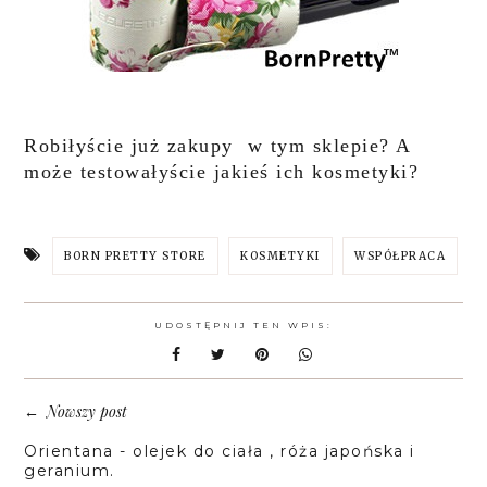
Robiłyście już zakupy w tym sklepie? A
może testowałyście jakieś ich kosmetyki?
BORN PRETTY STORE
KOSMETYKI
WSPÓŁPRACA
UDOSTĘPNIJ TEN WPIS:
Nowszy post
←
Orientana - olejek do ciała , róża japońska i
geranium.