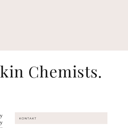
kin Chemists.
y
KONTAKT
zy