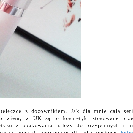
eleczce z dozownikiem. Jak dla mnie cała ser
co wiem, w UK są to kosmetyki stosowane prz
tyku z opakowania należy do przyjemnych i n
 Serum posiada przyjemny dla oka perłowy
kolo