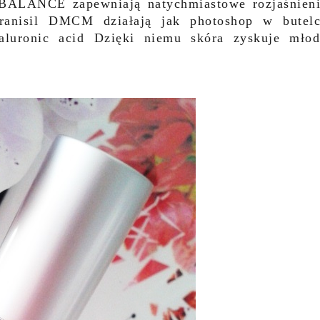
ALANCE zapewniają natychmiastowe rozjaśnien
anisil DMCM działają jak photoshop w butel
aluronic acid Dzięki niemu skóra zyskuje mło