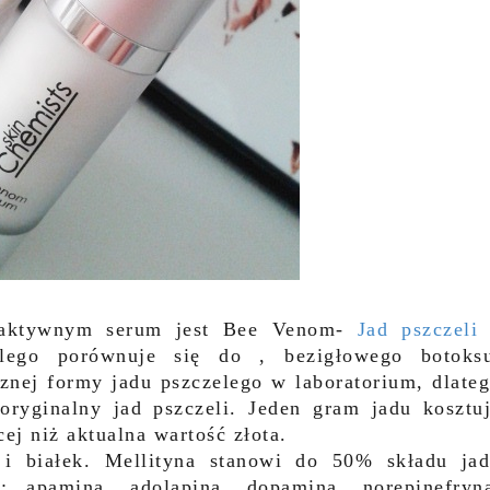
aktywnym serum jest Bee Venom-
Jad pszczeli
elego porównuje się do , bezigłowego botoks
cznej formy jadu pszczelego w laboratorium, dlate
ryginalny jad pszczeli. Jeden gram jadu kosztu
ej niż aktualna wartość złota.
 białek. Mellityna stanowi do 50% składu ja
: apamina, adolapina, dopamina, norepinefryn