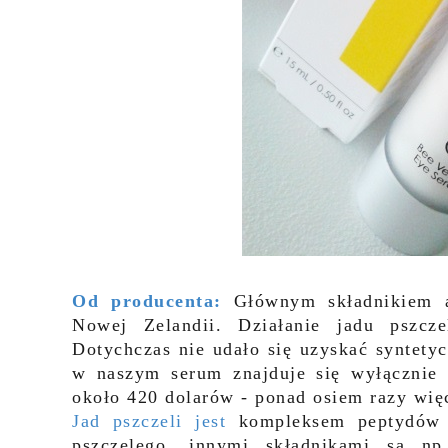
Od producenta:
Głównym składnikiem 
Nowej Zelandii. Działanie jadu pszcz
Dotychczas nie udało się uzyskać syntety
w naszym serum znajduje się wyłącznie o
około 420 dolarów - ponad osiem razy więc
Jad pszczeli jest
kompleksem peptydów i
pszczelego, innymi składnikami są np.