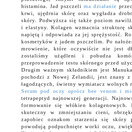
histamina. Jad pszczeli
ma działanie
przec
krwi, ujędrnia skórę oraz wygładza drob
skóry. Podwyższa się także poziom nawilż
i elastyny. Kolagen wzmacnia strukturę s
napiętą i odpowiada za jej sprężystość. R
kosmetyków z jadem pszczelim. Po nałożen
mrowienie, które oczywiście nie jest 
zostaliśmy użądleni i pobudza komó
przeprowadzenie testu skórnego przed uży
Drugim ważnym składnikiem jest Manu
pochodzi z Nowej Zelandii, jest znany z 
łagodzących, świetny wymiatacz wolnych 
Serum pod oczy oprócz bee venom i mi
tetrapeptyd najnowszej generacji. Najno
formowanie się włókien kolagenowych. 
skuteczny w zmniejszaniu cieni, obrz
zapobiec oznakom starzenia się skóry 
powodują podpuchnięte worki oczu, zwięks