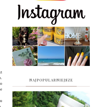
z
u.
NAJPOPULARNIEJSZE
go
je
du
a,