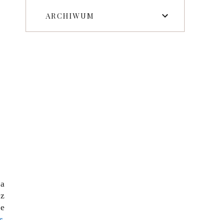
ARCHIWUM
ia
ez
ie
r.