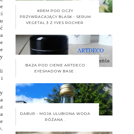
ie
KREM POD OCZY
ci
PRZYWRACAJĄCY BLASK - SERUM
nu
VEGETAL 3 Z YVES ROCHER.
ać
ga
ne
że
y
BAZA POD CIENIE ARTDECO
li
EYESHADOW BASE .
 i
ny
na
st
ga
DABUR - MOJA ULUBIONA WODA
RÓŻANA .
re
y.