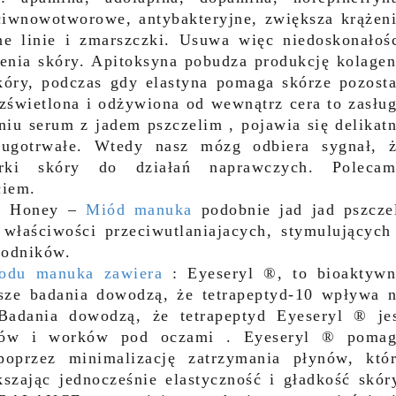
iwnowotworowe, antybakteryjne, zwiększa krążen
ne linie i zmarszczki. Usuwa więc niedoskonałoś
enia skóry. Apitoksyna pobudza produkcję kolage
kóry, podczas gdy elastyna pomaga skórze pozost
ozświetlona i odżywiona od wewnątrz cera to zasłu
iu serum z jadem pszczelim , pojawia się delikat
długotrwałe. Wtedy nasz mózg odbiera sygnał, 
rki skóry do działań naprawczych. Polecam
ciem.
ka Honey –
Miód manuka
podobnie jad jad pszcze
właściwości przeciwutlaniajacych, stymulujących
rodników.
odu manuka zawiera
: Eyeseryl ®, to bioaktyw
wsze badania dowodzą, że tetrapeptyd-10 wpływa 
Badania dowodzą, że tetrapeptyd Eyeseryl ® je
ęków i worków pod oczami . Eyeseryl ® poma
poprzez minimalizację zatrzymania płynów, któ
zając jednocześnie elastyczność i gładkość skór