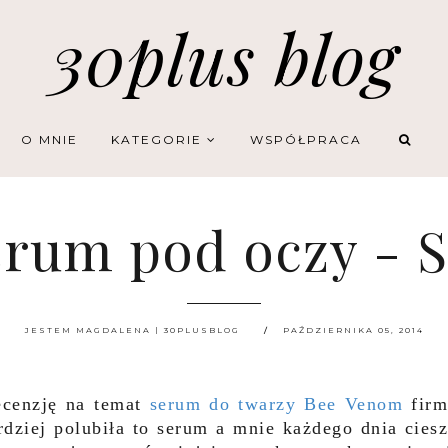
30plus blog
O MNIE
KATEGORIE
WSPÓŁPRACA
rum pod oczy - S
JESTEM MAGDALENA | 30PLUSBLOG
PAŹDZIERNIKA 05, 2014
ecenzję na temat
serum do twarzy Bee Venom
firm
rdziej polubiła to serum a mnie każdego dnia cies