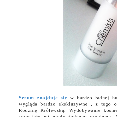
Serum znajduje się
w bardzo ładnej but
wygląda bardzo ekskluzywne , z tego 
Rodzinę Królewską. Wydobywanie kosme
sprawiało mi nigdy żadnego problemu.