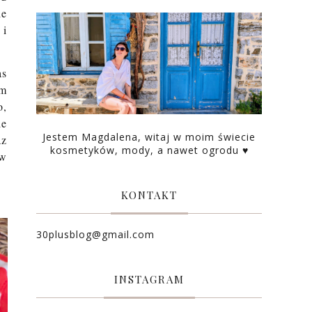
ie
 i
as
im
o,
ie
Jestem Magdalena, witaj w moim świecie
az
kosmetyków, mody, a nawet ogrodu ♥
 w
KONTAKT
30plusblog@gmail.com
INSTAGRAM