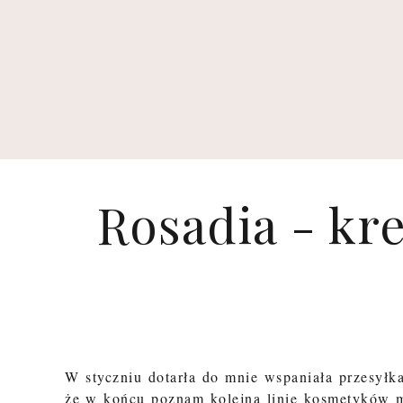
Rosadia - kr
W styczniu dotarła do mnie wspaniała przesyłk
że w końcu poznam kolejną linię kosmetyków m