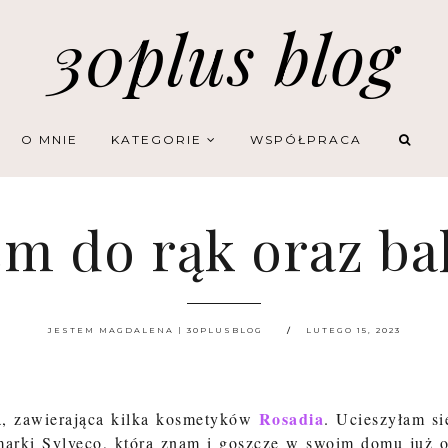
30plus blog
O MNIE
KATEGORIE
WSPÓŁPRACA
em do rąk oraz bal
JESTEM MAGDALENA | 30PLUSBLOG
LUTEGO 15, 2023
Rosadia
a, zawierająca kilka kosmetyków
. Ucieszyłam si
arki Sylveco, którą znam i goszczę w swoim domu już 