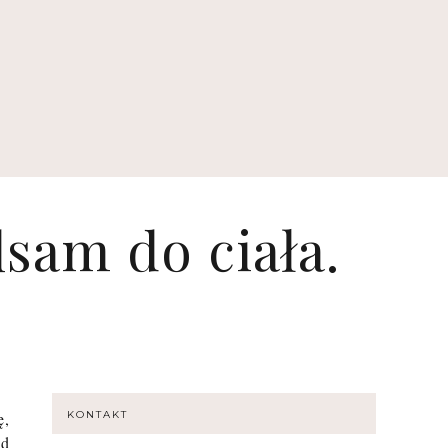
sam do ciała.
ę,
KONTAKT
od