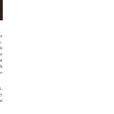
ze
k.
li
st
ze
ch
co
k
,
ty
at