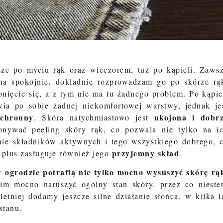
sze po myciu rąk oraz wieczorem, tuż po kąpieli. Zaws
na spokojnie, dokładnie rozprowadzam go po skórze rą
nięcie się, a z tym nie ma tu żadnego problem. Po kąpie
ia po sobie żadnej niekomfortowej warstwy, jednak je
ochronny
ukojona i dobr
. Skóra natychmiastowo jest
nywać peeling skóry rąk, co pozwala nie tylko na i
nie składników aktywnych i tego wszystkiego dobrego, 
przyjemny skład
 plus zasługuje również jego
.
ogrodzie potrafią nie tylko mocno wysuszyć skórę rą
im mocno naruszyć ogólny stan skóry, przez co nieste
etniej dodamy jeszcze silne działanie słońca, w kilka l
stanu.