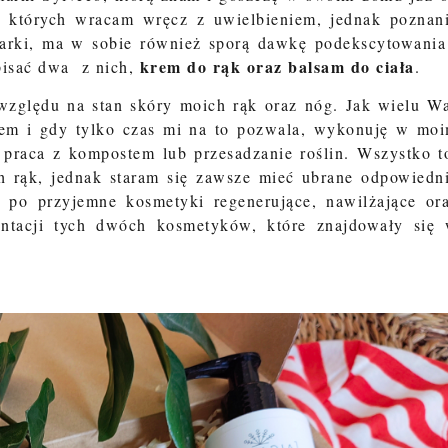
o których wracam wręcz z uwielbieniem, jednak poznan
arki, ma w sobie również sporą dawkę podekscytowania
krem do rąk oraz balsam do ciała
pisać dwa z nich,
.
względu na stan skóry moich rąk oraz nóg. Jak wielu W
rem i gdy tylko czas mi na to pozwala, wykonuję w mo
 praca z kompostem lub przesadzanie roślin. Wszystko t
 rąk, jednak staram się zawsze mieć ubrane odpowiedn
 po przyjemne kosmetyki regenerujące, nawilżające or
ntacji tych dwóch kosmetyków, które znajdowały się