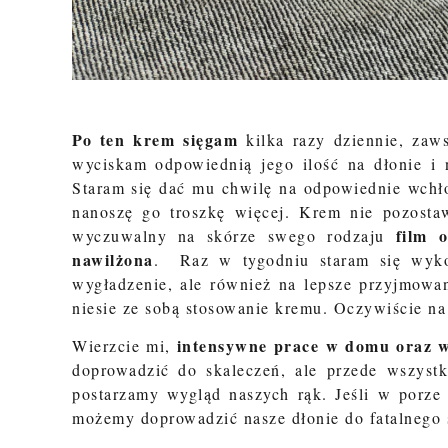
Po ten krem sięgam
kilka razy dziennie, zaw
wyciskam odpowiednią jego ilość na dłonie i 
Staram się dać mu chwilę na odpowiednie wchło
nanoszę go troszkę więcej. Krem nie pozostaw
film 
wyczuwalny na skórze swego rodzaju
nawilżona
. Raz w tygodniu staram się wyko
wygładzenie, ale również na lepsze przyjmowa
niesie ze sobą stosowanie kremu. Oczywiście na
intensywne prace w domu oraz w 
Wierzcie mi,
doprowadzić do skaleczeń, ale przede wszystk
postarzamy wygląd naszych rąk. Jeśli w porze l
możemy doprowadzić nasze dłonie do fatalnego 