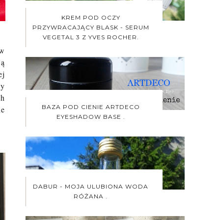
KREM POD OCZY
PRZYWRACAJĄCY BLASK - SERUM
VEGETAL 3 Z YVES ROCHER.
 w
ją
ej
sy
ch
BAZA POD CIENIE ARTDECO
ne
EYESHADOW BASE .
DABUR - MOJA ULUBIONA WODA
RÓŻANA .