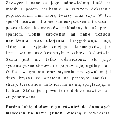
Zazwyczaj nanoszę jego odpowiednią ilość na
wacik i potem delikatnie, a zarazem dokładnie
poprzecieram nim skórę twarzy oraz szyi. W ten
sposób usuwam drobne zanieczyszczenia i czasami
pozostałości kosmetyków nakładanych tuż przed
Tonik zapewnia mi rano uczucie
spaniem.
nawilżenia oraz ukojenia
. Przygotowuje moją
skórę na przyjęcie kolejnych kosmetyków, jak
krem, serum oraz kosmetyki z zakresu kolorówki.
Skóra jest nie tylko odświeżona, ale jego
systematyczne stosowanie poprawia jej ogólny stan.
O ile w grudniu oraz styczniu przezywałam jej
duży kryzys ze wzgledu na przebyte smutki i
stresy, teraz znów miło jest mi na nią spoglądając w
lustrze. Skóra jest powonienie dobrze nawilżona i
zregenerowana.
dodawać go również do domowych
Bardzo lubię
maseczek na bazie glinek
. Wiosną z pewnoscia