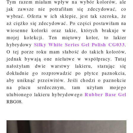
Tym razem miałam wpływ na wybór kolorów, ale
jak zawsze nie potrafiłam się zdecydować, co
wybrać. Oferta w ich sklepie, jest tak szeroka, że
aż ciężko się zdecydować. Po części postawiłam na
wiosenne kolorki oraz takie, których brakuje w
mojej kolekcji. Ten miętowy kolor, to lakier
Silky White Series Gel Polish CG033
hybrydowy
.
O tej porze roku mam słabość do takich kolorów,
jednak bywają one niełatwe w współpracy. Tutaj
nałożyłam dwie warstwy lakieru, starając się
dokładnie go rozprowadzić po płytce paznokcia,
aby uniknąć prześwitów. Jeśli chodzi o paznokcie
na placu serdecznym, tam użyłam mojego
Rubber Base Gel
ulubionego lakieru hybrydowego
RBG08.