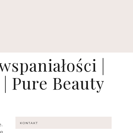
spaniałości |
 | Pure Beauty
e.
KONTAKT
co