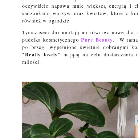
oczywiście napawa mnie większą energią i ch
sadzonkami warzyw oraz kwiatów, które z koń
również w ogrodzie.
Tymczasem dni umilają mi również nowe dla 
Pure Beauty
pudełka kosmetycznego
. W ramac
po brzegi wypełnione świetnie dobranymi k
Really lovely
"
" mającą na celu dostarczenia 
miłości.