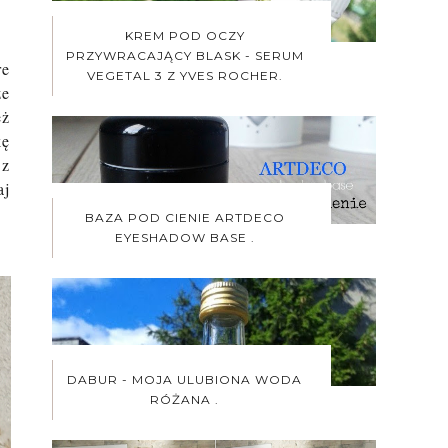
KREM POD OCZY
PRZYWRACAJĄCY BLASK - SERUM
re
VEGETAL 3 Z YVES ROCHER.
że
eż
kę
 z
aj
BAZA POD CIENIE ARTDECO
EYESHADOW BASE .
DABUR - MOJA ULUBIONA WODA
RÓŻANA .