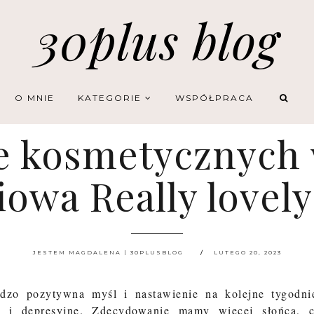
30plus blog
O MNIE
KATEGORIE
WSPÓŁPRACA
e kosmetycznych w
iowa Really lovely
JESTEM MAGDALENA | 30PLUSBLOG
LUTEGO 20, 2023
rdzo pozytywna myśl i nastawienie na kolejne tygodni
re i depresyjne. Zdecydowanie mamy więcej słońca, 