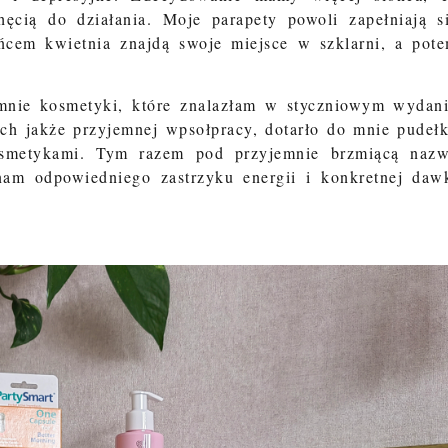
ęcią do działania. Moje parapety powoli zapełniają s
cem kwietnia znajdą swoje miejsce w szklarni, a pot
mnie kosmetyki, które znalazłam w styczniowym wydan
h jakże przyjemnej wpsołpracy, dotarło do mnie pudeł
osmetykami. Tym razem pod przyjemnie brzmiącą naz
nam odpowiedniego zastrzyku energii i konkretnej daw