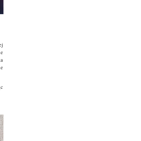
ej
ie
ża
ie
ąc