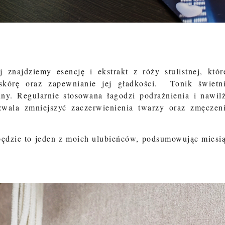
znajdziemy esencję i ekstrakt z róży stulistnej, któr
skórę oraz zapewnianie jej gładkości. Tonik świetn
nny. Regularnie stosowana łagodzi podrażnienia i nawil
wala zmniejszyć zaczerwienienia twarzy oraz zmęczen
 będzie to jeden z moich ulubieńców, podsumowując miesi