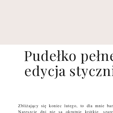
Pudełko pełn
edycja styczn
Zbliżający się koniec lutego, to dla mnie ba
Nareszcie dni nie są okrutnie krótkie, sza