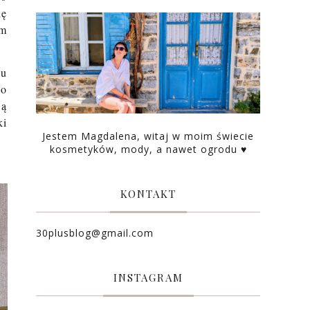
ię
em
iu
ko
wą
ki
Jestem Magdalena, witaj w moim świecie
kosmetyków, mody, a nawet ogrodu ♥
KONTAKT
30plusblog@gmail.com
INSTAGRAM