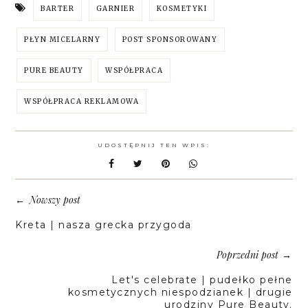
BARTER
GARNIER
KOSMETYKI
PŁYN MICELARNY
POST SPONSOROWANY
PURE BEAUTY
WSPÓŁPRACA
WSPÓŁPRACA REKLAMOWA
UDOSTĘPNIJ TEN WPIS:
Nowszy post
←
Kreta | nasza grecka przygoda
Poprzedni post
→
Let's celebrate | pudełko pełne
kosmetycznych niespodzianek | drugie
urodziny Pure Beauty.