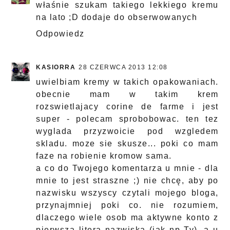
właśnie szukam takiego lekkiego kremu
na lato ;D dodaje do obserwowanych
Odpowiedz
KASIORRA
28 CZERWCA 2013 12:08
uwielbiam kremy w takich opakowaniach.
obecnie mam w takim krem
rozswietlajacy corine de farme i jest
super - polecam sprobobowac. ten tez
wyglada przyzwoicie pod wzgledem
skladu. moze sie skusze... poki co mam
faze na robienie kromow sama.
a co do Twojego komentarza u mnie - dla
mnie to jest straszne ;) nie chcę, aby po
nazwisku wszyscy czytali mojego bloga,
przynajmniej poki co. nie rozumiem,
dlaczego wiele osob ma aktywne konto z
pierwsza litera nazwiska (jak np Ty), a u