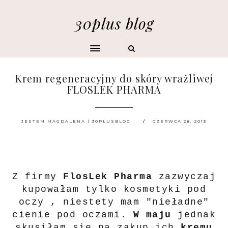
30plus blog
Krem regeneracyjny do skóry wrażliwej
FLOSLEK PHARMA
JESTEM MAGDALENA | 30PLUSBLOG
CZERWCA 28, 2013
Z firmy
FlosLek Pharma
zazwyczaj
kupowałam tylko kosmetyki pod
oczy , niestety mam "nieładne"
cienie pod oczami.
W maju
jednak
skusiłam się na zakup ich
kremu